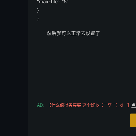
“max-file”: “5”
}
}
然后就可以正常去设置了
AD：
【什么值得买买买 这个好 b（￣▽￣）d 】
点