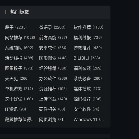
热门标签
段子
微语录
软件推荐
(2235)
(2200)
(1180)
网站推荐
前方高能
福利线报
(1028)
(857)
(736)
系统辅助
安卓软件
游戏推荐
(602)
(530)
(489)
活动线报
图形图像
BILIBILI
(488)
(448)
(388)
图集段子
经验秘籍
福利杂谈
(373)
(360)
(269)
天天见
办公软件
系统必备
(266)
(266)
(260)
单机游戏
资源推荐
媒体播放
(214)
(195)
(170)
这个好诶
上传下载
源码推荐
(160)
(149)
(136)
IT资讯
硬件相关
安全软件
(96)
(80)
(76)
藏藏推荐值得一看
网页浏览
Windows 11
(73)
(71)
(49)