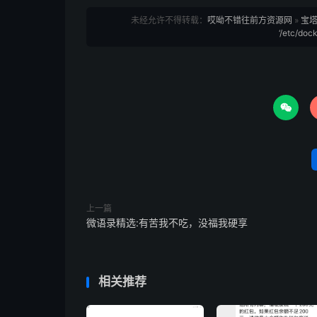
未经允许不得转载：
哎呦不错往前方资源网
»
宝塔面
‘/etc/doc

上一篇
微语录精选:有苦我不吃，没福我硬享
相关推荐