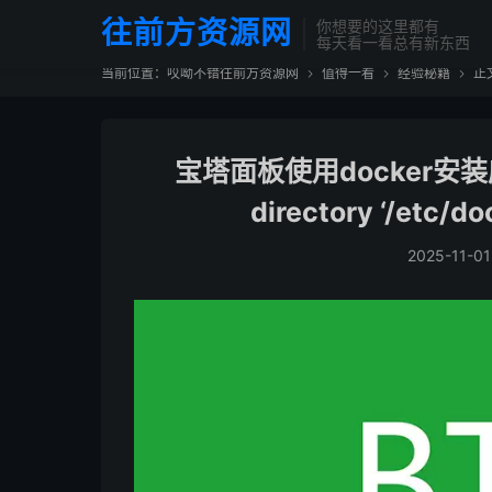
往前方资源网
你想要的这里都有
每天看一看总有新东西
当前位置：
哎呦不错往前方资源网
值得一看
经验秘籍
正



宝塔面板使用docker安装应用提
directory ‘/etc/d
2025-11-01