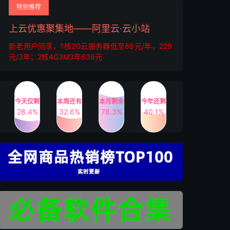
特别推荐
上云优惠聚集地——阿里云·云小站
新老用户同享，1核2G云服务器低至89元/年，229
元/3年；2核4G3M3年639元
今天仅剩
本周还有
本月剩余
今年还剩
28.4%
32.6%
78.3%
40.1%