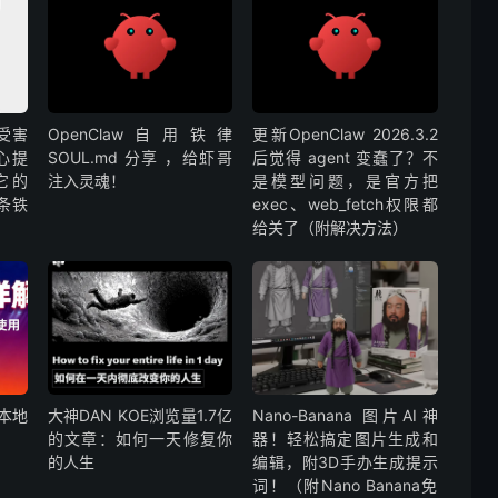
个受害
OpenClaw自用铁律
更新OpenClaw 2026.3.2
心提
SOUL.md 分享 ，给虾哥
后觉得 agent 变蠢了？不
它的
注入灵魂！
是模型问题，是官方把
一条铁
exec、web_fetch权限都
给关了（附解决方法）
/本地
大神DAN KOE浏览量1.7亿
Nano-Banana 图片AI神
的文章：如何一天修复你
器！轻松搞定图片生成和
的人生
编辑，附3D手办生成提示
词！（附Nano Banana免