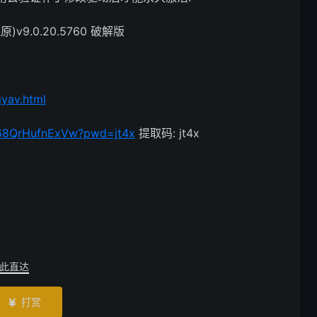
原)v9.0.20.5760 破解版
yav.html
Ir68QrHufnExVw?pwd=jt4x
提取码: jt4x
此直达
打赏
