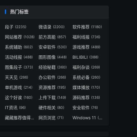
热门标签
段子
微语录
软件推荐
(2235)
(2200)
(1180)
网站推荐
前方高能
福利线报
(1028)
(857)
(736)
系统辅助
安卓软件
游戏推荐
(602)
(530)
(489)
活动线报
图形图像
BILIBILI
(488)
(448)
(388)
图集段子
经验秘籍
福利杂谈
(373)
(360)
(269)
天天见
办公软件
系统必备
(266)
(266)
(260)
单机游戏
资源推荐
媒体播放
(214)
(195)
(170)
这个好诶
上传下载
源码推荐
(160)
(149)
(136)
IT资讯
硬件相关
安全软件
(96)
(80)
(76)
藏藏推荐值得一看
网页浏览
Windows 11
(73)
(71)
(49)