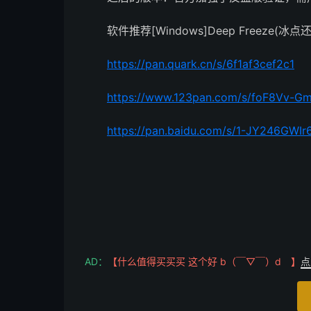
软件推荐[Windows]Deep Freeze(冰点还
https://pan.quark.cn/s/6f1af3cef2c1
https://www.123pan.com/s/foF8Vv-Gm
https://pan.baidu.com/s/1-JY246GW
AD：
【什么值得买买买 这个好 b（￣▽￣）d 】
点