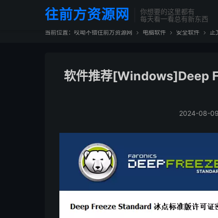
往前方资源网
你想要的这里都有
每天看一看总有新东西
当前位置：
哎呦不错往前方资源网
电脑软件
安全软件
正



软件推荐[Windows]Deep F
2024-08-0