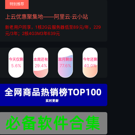
特别推荐
上云优惠聚集地——阿里云·云小站
新老用户同享，1核2G云服务器低至89元/年，229
元/3年；2核4G3M3年639元
今天仅剩
本周还有
本月剩余
今年还剩
5.6%
29.4%
77.6%
40.0%