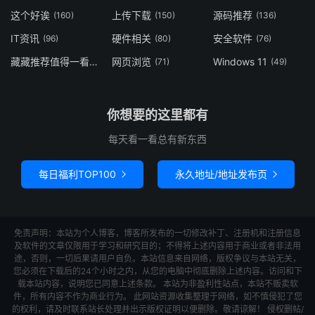
这个好诶
上传下载
源码推荐
(160)
(150)
(136)
IT资讯
硬件相关
安全软件
(96)
(80)
(76)
藏藏推荐值得一看
网页浏览
Windows 11
(73)
(71)
(49)
你想要的这里都有
每天看一看总有新东西
每日福利TOP100
永久地址/地址发布页


免责声明：本站为个人博客，博客所发布的一切修改补丁、注册机和注册信息
及软件的文章仅限用于学习和研究目的；不得将上述内容用于商业或者非法用
途，否则，一切后果请用户自负。本站信息来自网络，版权争议与本站无关，
您必须在下载后的24个小时之内，从您的电脑中彻底删除上述内容。访问和下
载本站内容，说明您已同意上述条款。 本站为非盈利性站点，本站不贩卖软
件，所有内容不作为商业行为。 此网站资源收集整理于网络，如不慎侵犯了您
的权利，请及时联系站长处理并出示版权证明以便删除。敬请谅解！ 侵权删帖/