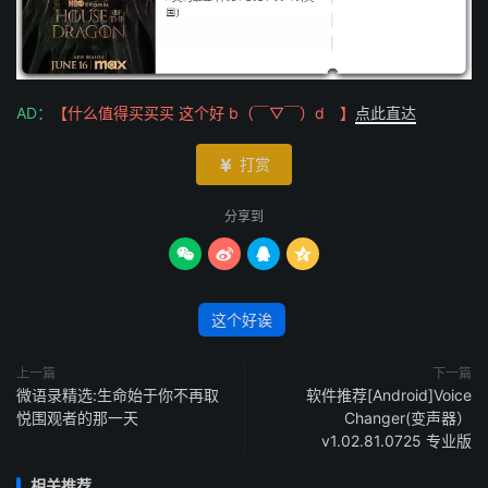
AD：
【什么值得买买买 这个好 b（￣▽￣）d 】
点此直达
打赏

分享到




这个好诶
上一篇
下一篇
微语录精选:生命始于你不再取
软件推荐[Android]Voice
悦围观者的那一天
Changer(变声器）
v1.02.81.0725 专业版
相关推荐