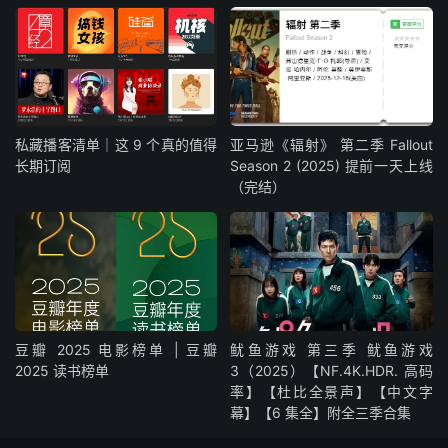
私藏播客清单｜这 9 个真的值得
亚马逊《辐射》 第二季 Fallout
长期订阅
Season 2 (2025) 提前一天上线
（完结）
豆瓣 2025 电影榜单 | 豆瓣
鱿鱼游戏 第三季 鱿鱼游戏
2025 读书榜单
3（2025）【NF.4K.HDR. 高码
率】【杜比全景声】【中文字
幕】【6 集全】附全三季合集