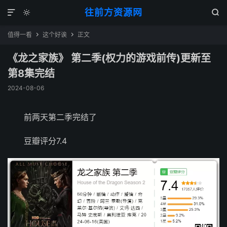
往前方资源网



值得一看
这个好诶
正文


《龙之家族》 第二季(权力的游戏前传)更新至
第8集完结
2024-08-06
前两天第二季完结了
豆瓣评分7.4