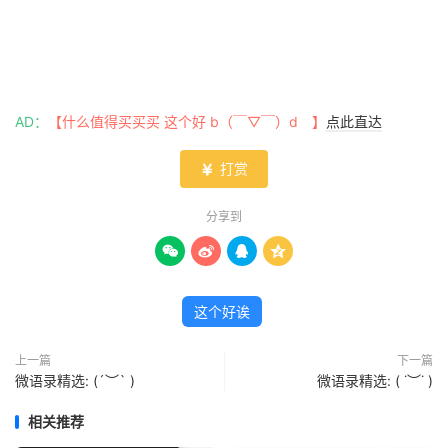
AD：
【什么值得买买买 这个好 b（￣▽￣）d 】
点此直达
打赏

分享到




这个好诶
上一篇
下一篇
微语录精选: (´︶` )
微语录精选: ( ˙︶˙ )
相关推荐