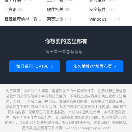
IT资讯
硬件相关
安全软件
(96)
(80)
(75)
藏藏推荐值得一看
网页浏览
Windows 11
(73)
(71)
(50)
你想要的这里都有
每天看一看总有新东西
每日福利TOP100
永久地址/地址发布页


免责声明：本站为个人博客，博客所发布的一切修改补丁、注册机和注册信息
及软件的文章仅限用于学习和研究目的；不得将上述内容用于商业或者非法用
途，否则，一切后果请用户自负。本站信息来自网络，版权争议与本站无关，
您必须在下载后的24个小时之内，从您的电脑中彻底删除上述内容。访问和下
载本站内容，说明您已同意上述条款。 本站为非盈利性站点，本站不贩卖软
件，所有内容不作为商业行为。 此网站资源收集整理于网络，如不慎侵犯了您
的权利，请及时联系站长处理并出示版权证明以便删除。敬请谅解！ 侵权删帖/
违法举报/投稿等联系邮箱：wangqianfang@vip.qq.com