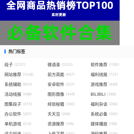
热门标签
段子
微语录
软件推荐
(2237)
(2202)
(1180)
网站推荐
前方高能
福利线报
(1028)
(857)
(737)
系统辅助
安卓软件
游戏推荐
(603)
(527)
(489)
活动线报
图形图像
BILIBILI
(488)
(446)
(388)
图集段子
经验秘籍
福利杂谈
(373)
(360)
(269)
办公软件
天天见
系统必备
(267)
(266)
(260)
单机游戏
资源推荐
媒体播放
(214)
(195)
(168)
这个好诶
上传下载
源码推荐
(160)
(150)
(136)