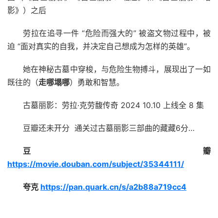
影》）之后
劳拉在追寻一件 “危险而强大的” 被盗文物过程中，被
迫 “面对真实的自我，并决定自己想成为怎样的英雄”。
她在神秘古墓中穿梭，与危险生物搏斗，展现出了一如
既往的（
走哪塌哪
）勇敢和智慧。
古墓丽影：劳拉·克劳馥传奇 2024 10.10 上线全 8 集
豆瓣还未开分 通关过古墓丽影三部曲的藏藏6分…
豆瓣
https://movie.douban.com/subject/35344111/
夸克
https://pan.quark.cn/s/a2b88a719cc4