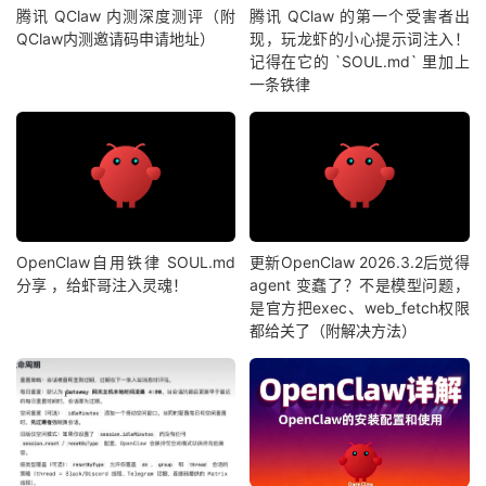
腾讯 QClaw 内测深度测评（附
腾讯 QClaw 的第一个受害者出
QClaw内测邀请码申请地址）
现，玩龙虾的小心提示词注入！
记得在它的 `SOUL.md` 里加上
一条铁律
OpenClaw自用铁律 SOUL.md
更新OpenClaw 2026.3.2后觉得
分享 ，给虾哥注入灵魂！
agent 变蠢了？不是模型问题，
是官方把exec、web_fetch权限
都给关了（附解决方法）