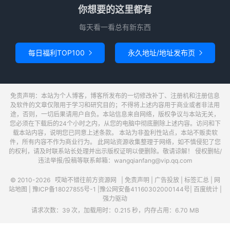
你想要的这里都有
每天看一看总有新东西
每日福利TOP100
永久地址/地址发布页


免责声明：本站为个人博客，博客所发布的一切修改补丁、注册机和注册信息
及软件的文章仅限用于学习和研究目的；不得将上述内容用于商业或者非法用
途，否则，一切后果请用户自负。本站信息来自网络，版权争议与本站无关，
您必须在下载后的24个小时之内，从您的电脑中彻底删除上述内容。访问和下
载本站内容，说明您已同意上述条款。 本站为非盈利性站点，本站不贩卖软
件，所有内容不作为商业行为。 此网站资源收集整理于网络，如不慎侵犯了您
的权利，请及时联系站长处理并出示版权证明以便删除。敬请谅解！ 侵权删帖/
违法举报/投稿等联系邮箱：wangqianfang@vip.qq.com
© 2010-2026
哎呦不错往前方资源网
|
免责声明
|
广告投放
|
标签汇总
|
网
站地图
|
豫ICP备18027855号-1
|
豫公网安备41160302000144号
|
百度统计
|
强力驱动
请求次数：39 次，加载用时：0.215 秒，内存占用：6.70 MB