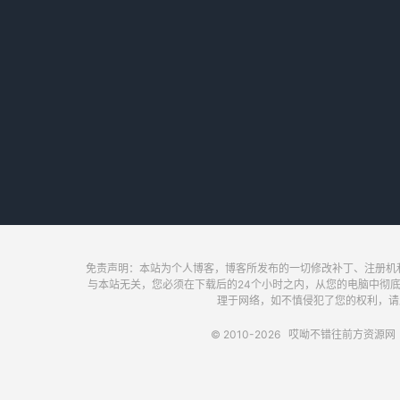
免责声明：本站为个人博客，博客所发布的一切修改补丁、注册机
与本站无关，您必须在下载后的24个小时之内，从您的电脑中彻
理于网络，如不慎侵犯了您的权利，请及时联
© 2010-2026
哎呦不错往前方资源网