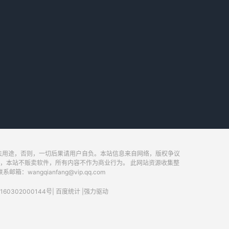
法用途，否则，一切后果请用户自负。本站信息来自网络，版权争议
，本站不贩卖软件，所有内容不作为商业行为。 此网站资源收集整
ngqianfang@vip.qq.com
60302000144号
|
百度统计
|
强力驱动