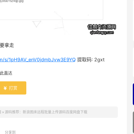
需要拿走
.com/s/1pH9AV_enV0jdmbJvw3E9YQ
提取码: 2gxt
此直达
打赏

网
»
源码推荐：新浪图床远程批量上传源码百度网盘下载
分享到