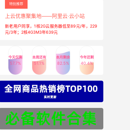
特别推荐
上云优惠聚集地——阿里云·云小站
新老用户同享，1核2G云服务器低至89元/年，229
元/3年；2核4G3M3年639元
今天仅剩
本周还有
本月剩余
今年还剩
57.7%
51.1%
82.5%
40.4%