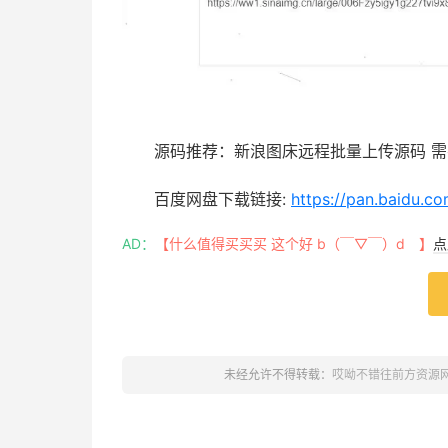
源码推荐：新浪图床远程批量上传源码 
百度网盘下载链接:
https://pan.baidu
AD：
【什么值得买买买 这个好 b（￣▽￣）d 】
点
未经允许不得转载：
哎呦不错往前方资源