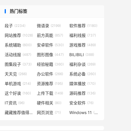
热门标签
段子
微语录
软件推荐
(2234)
(2199)
(1180)
网站推荐
前方高能
福利线报
(1028)
(857)
(737)
系统辅助
安卓软件
游戏推荐
(600)
(530)
(489)
活动线报
图形图像
BILIBILI
(487)
(447)
(388)
图集段子
经验秘籍
福利杂谈
(373)
(360)
(269)
天天见
办公软件
系统必备
(266)
(266)
(260)
单机游戏
资源推荐
媒体播放
(214)
(195)
(170)
这个好诶
上传下载
源码推荐
(160)
(149)
(136)
IT资讯
硬件相关
安全软件
(96)
(80)
(76)
藏藏推荐值得一看
网页浏览
Windows 11
(73)
(71)
(48)