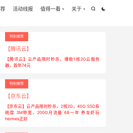
推荐
活动线报
值得一看
关于


特别推荐
【腾讯云】
【腾讯云】云产品限时秒杀，爆款1核2G云服务
器，首年74元
特别推荐
【京东云】
【京东云】云产品限时秒杀，2核2G，40G SSD系
统盘 3M带宽，200G月流量 68一年 养龙虾玩
hermes正好