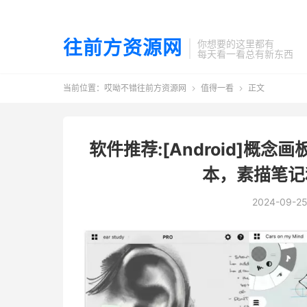
往前方资源网
你想要的这里都有
每天看一看总有新东西
当前位置：
哎呦不错往前方资源网
值得一看
正文


软件推荐:[Android]概念画
本，素描笔记
2024-09-2