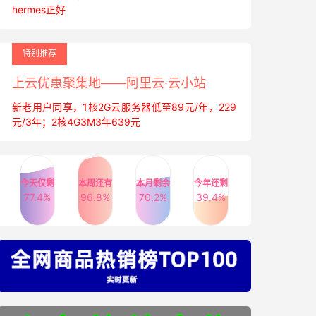
hermes正好
特别推荐
上云优惠聚集地——阿里云·云小站
新老用户同享，1核2G云服务器低至89元/年，229
元/3年；2核4G3M3年639元
今天仅剩
本周还有
本月剩余
今年还剩
77.4%
96.8%
70.2%
39.4%