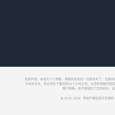
免责声明：本站为个人博客，博客所发布的一切修改补丁、注册机
与本站无关，您必须在下载后的24个小时之内，从您的电脑中彻
理于网络，如不慎侵犯了您的权利，请及时联
© 2010-2026
哎呦不错往前方资源网