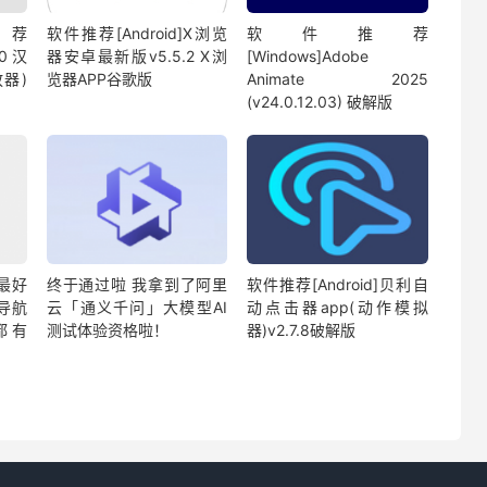
荐
软件推荐[Android]X浏览
软件推荐
00汉
器安卓最新版v5.5.2 X浏
[Windows]Adobe
器)
览器APP谷歌版
Animate 2025
(v24.0.12.03) 破解版
最好
终于通过啦 我拿到了阿里
软件推荐[Android]贝利自
导航
云「通义千问」大模型AI
动点击器app(动作模拟
都有
测试体验资格啦！
器)v2.7.8破解版