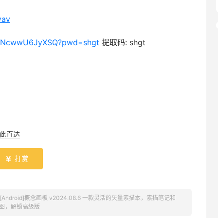
yav
0XyNcwwU6JyXSQ?pwd=shgt
提取码: shgt
此直达
打赏

[Android]概念画板 v2024.08.6 一款灵活的矢量素描本，素描笔记和
图，解锁高级版