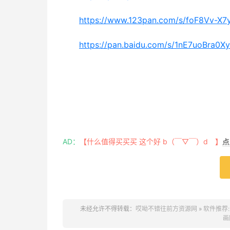
https://www.123pan.com/s/foF8Vv-X7
https://pan.baidu.com/s/1nE7uoBra
AD：
【什么值得买买买 这个好 b（￣▽￣）d 】
点
未经允许不得转载：
哎呦不错往前方资源网
»
软件推荐:
画