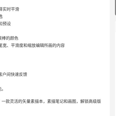
择实时平滑
选
和预设
很棒的颜色
笔宽、平滑度和缩放编辑所画的内容
客户间快速反馈
能。
4.08.6 一款灵活的矢量素描本，素描笔记和画图，解锁高级版