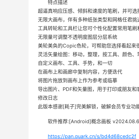
特点描述
超逼真响应压感、倾斜和速度的笔刷，并可选
无限大画布，伴有多种纸张类型和网格任君挑
工具转轮和工具栏让您可个性化配置常用笔刷
无限量可调整不透明度图层分层系统
美轮美奂的Copic色轮，可帮助您选择看起来
灵活矢量绘图：移动，整理，按工具、颜色、
自定义画布、工具、手势，和一切
在画布上和画廊中复制内容，方便迭代
将图片拖放到画布上作为参考或临摹
导出图片、PDF和矢量图，用于打印或朋友和
修改日志
此版本感谢[耗子]完美解锁，破解会员专业功
软件推荐:[Android]概念画板 v202
https://pan.quark.cn/s/bd4d68cedc2f