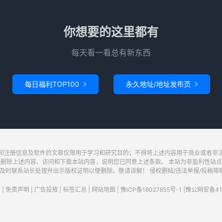
你想要的这里都有
每天看一看总有新东西
每日福利TOP100
永久地址/地址发布页


和注册信息及软件的文章仅限用于学习和研究目的；不得将上述内容用于商业或者非
底删除上述内容。访问和下载本站内容，说明您已同意上述条款。 本站为非盈利性站点
系站长处理并出示版权证明以便删除。敬请谅解！ 侵权删帖/违法举报/投稿等联系邮箱：wa
|
免责声明
|
广告投放
|
标签汇总
|
网站地图
|
豫ICP备18027855号-1
|
豫公网安备411
请求次数：34 次，加载用时：0.208 秒，内存占用：6.63 MB