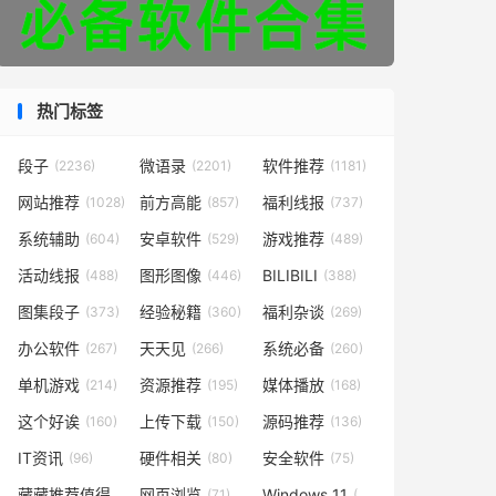
热门标签
段子
微语录
软件推荐
(2236)
(2201)
(1181)
网站推荐
前方高能
福利线报
(1028)
(857)
(737)
系统辅助
安卓软件
游戏推荐
(604)
(529)
(489)
活动线报
图形图像
BILIBILI
(488)
(446)
(388)
图集段子
经验秘籍
福利杂谈
(373)
(360)
(269)
办公软件
天天见
系统必备
(267)
(266)
(260)
单机游戏
资源推荐
媒体播放
(214)
(195)
(168)
这个好诶
上传下载
源码推荐
(160)
(150)
(136)
IT资讯
硬件相关
安全软件
(96)
(80)
(75)
藏藏推荐值得一看
网页浏览
Windows 11
(73)
(71)
(50)