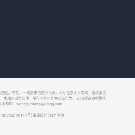
法用途，否则，一切后果请用户自负。本站信息来自网络，版权争议
，本站不贩卖软件，所有内容不作为商业行为。 此网站资源收集整
ngqianfang@vip.qq.com
60302000144号
|
百度统计
|
强力驱动