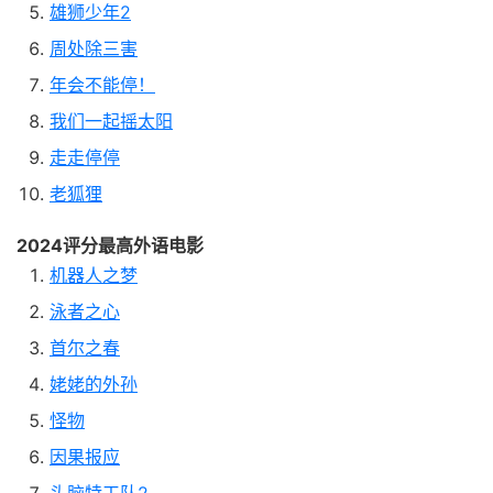
雄狮少年2
周处除三害
年会不能停！
我们一起摇太阳
走走停停
老狐狸
2024评分最高外语电影
机器人之梦
泳者之心
首尔之春
姥姥的外孙
怪物
因果报应