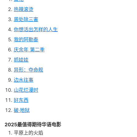
热辣滚烫
周处除三害
你想活出怎样的人生
我的阿勒泰
庆余年 第二季
抓娃娃
异形：夺命舰
边水往事
山花烂漫时
好东西
破·地狱
2025最值得期待华语电影
平原上的火焰