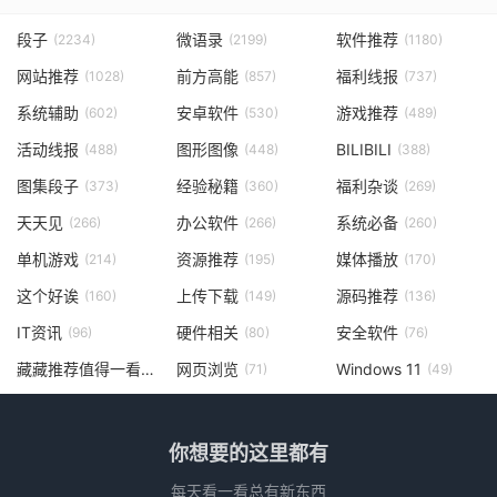
段子
微语录
软件推荐
(2234)
(2199)
(1180)
网站推荐
前方高能
福利线报
(1028)
(857)
(737)
系统辅助
安卓软件
游戏推荐
(602)
(530)
(489)
活动线报
图形图像
BILIBILI
(488)
(448)
(388)
图集段子
经验秘籍
福利杂谈
(373)
(360)
(269)
天天见
办公软件
系统必备
(266)
(266)
(260)
单机游戏
资源推荐
媒体播放
(214)
(195)
(170)
这个好诶
上传下载
源码推荐
(160)
(149)
(136)
IT资讯
硬件相关
安全软件
(96)
(80)
(76)
藏藏推荐值得一看
网页浏览
Windows 11
(73)
(71)
(49)
你想要的这里都有
每天看一看总有新东西