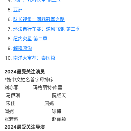
你好，儿科医生 第二季
亚洲
队长视角：问鼎冠军之路
环法自行车赛：逆风飞驰 第二季
纽约灾星 第二季
解释鸿沟
南洋大宝荐：泰国篇
2024最受关注演员
*按中文姓名首字母排序
刘亦菲 玛格丽特·库里
马伊琍 阮经天
宋佳
唐嫣
闫妮 咏梅
张若昀 赵丽颖
2024最受关注导演