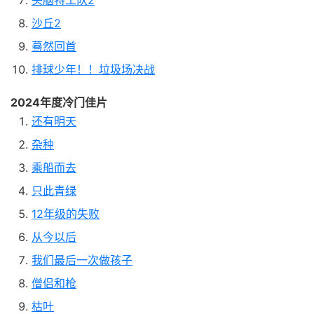
头脑特工队2
沙丘2
蓦然回首
排球少年！！垃圾场决战
2024年度冷门佳片
还有明天
杂种
乘船而去
只此青绿
12年级的失败
从今以后
我们最后一次做孩子
僧侣和枪
枯叶