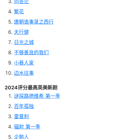
问苍茫
繁花
唐朝诡事录之西行
天行健
日光之城
不够善良的我们
小巷人家
边水往事
2024评分最高英美新剧
谜探路德维希 第一季
百年孤独
雷普利
辐射 第一季
企鹅人