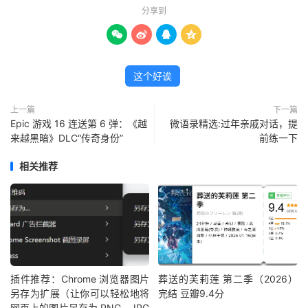
分享到




这个好诶
上一篇
下一篇
Epic 游戏 16 连送第 6 弹：《越
微语录精选:过年亲戚对话，提
来越黑暗》DLC“传奇身份”
前练一下
相关推荐
插件推荐：Chrome 浏览器图片
葬送的芙莉莲 第二季（2026）
另存为扩展（让你可以轻松地将
完结 豆瓣9.4分
网页上的图片另存为 PNG、JPG