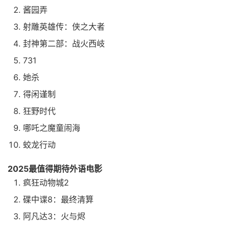
酱园弄
射雕英雄传：侠之大者
封神第二部：战火西岐
731
她杀
得闲谨制
狂野时代
哪吒之魔童闹海
蛟龙行动
2025最值得期待外语电影
疯狂动物城2
碟中谍8：最终清算
阿凡达3：火与烬