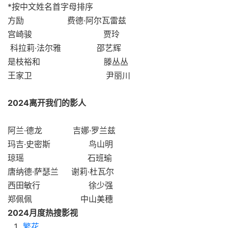
*按中文姓名首字母排序
方励 费德·阿尔瓦雷兹
宫崎骏 贾玲
科拉莉·法尔雅 邵艺辉
是枝裕和 滕丛丛
王家卫
尹丽川
2024离开我们的影人
阿兰·德龙 吉娜·罗兰兹
玛吉·史密斯 鸟山明
琼瑶 石班瑜
唐纳德·萨瑟兰 谢莉·杜瓦尔
西田敏行 徐少强
郑佩佩 中山美穗
2024月度热搜影视
繁花