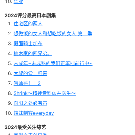
毕业
2024评分最高日本剧集
住宅区的两人
想做饭的女人和想吃饭的女人 第二季
假面骑士加布
柚木家的四兄弟。
未成年~未成熟的我们正笨拙前行中~
大叔的爱：归来
喂帅哥！！2
Shrink～精神专科弱井医生～
向阳之处必有声
辣妹刺客everyday
2024最受关注综艺