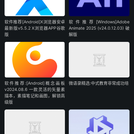
软件推荐[Android]X浏览器安卓
软件推荐[Windows]Adobe
最新版v5.5.2 X浏览器APP谷歌
Animate 2025 (v24.0.12.03) 破
版
解版
软件推荐:[Android]概念画板
微语录精选:中式教育非常成功培
v2024.08.6 一款灵活的矢量素
描本，素描笔记和画图，解锁高
级版