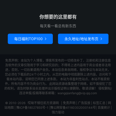
你想要的这里都有
每天看一看总有新东西
每日福利TOP100
永久地址/地址发布页


免责声明：本站为个人博客，博客所发布的一切修改补丁、注册机和注册信息
及软件的文章仅限用于学习和研究目的；不得将上述内容用于商业或者非法用
途，否则，一切后果请用户自负。本站信息来自网络，版权争议与本站无关，
您必须在下载后的24个小时之内，从您的电脑中彻底删除上述内容。访问和下
载本站内容，说明您已同意上述条款。 本站为非盈利性站点，本站不贩卖软
件，所有内容不作为商业行为。 此网站资源收集整理于网络，如不慎侵犯了您
的权利，请及时联系站长处理并出示版权证明以便删除。敬请谅解！ 侵权删帖/
违法举报/投稿等联系邮箱：wangqianfang@vip.qq.com
© 2010-2026
哎呦不错往前方资源网
|
免责声明
|
广告投放
|
标签汇总
|
网
站地图
|
豫ICP备18027855号-1
|
豫公网安备41160302000144号
|
百度统计
|
强力驱动