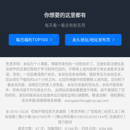
你想要的这里都有
每天看一看总有新东西
每日福利TOP100
永久地址/地址发布页


免责声明：本站为个人博客，博客所发布的一切修改补丁、注册机和注册信息
及软件的文章仅限用于学习和研究目的；不得将上述内容用于商业或者非法用
途，否则，一切后果请用户自负。本站信息来自网络，版权争议与本站无关，
您必须在下载后的24个小时之内，从您的电脑中彻底删除上述内容。访问和下
载本站内容，说明您已同意上述条款。 本站为非盈利性站点，本站不贩卖软
件，所有内容不作为商业行为。 此网站资源收集整理于网络，如不慎侵犯了您
的权利，请及时联系站长处理并出示版权证明以便删除。敬请谅解！ 侵权删帖/
违法举报/投稿等联系邮箱：wangqianfang@vip.qq.com
© 2010-2026
哎呦不错往前方资源网
|
免责声明
|
广告投放
|
标签汇总
|
网
站地图
|
豫ICP备18027855号-1
|
豫公网安备41160302000144号
|
百度统计
|
强力驱动
请求次数：37 次，加载用时：0.194 秒，内存占用：6.64 MB