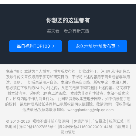
你想要的这里都有
每天看一看总有新东西
每日福利TOP100
永久地址/地址发布页


免责声明：本站为个人博客，博客所发布的一切修改补丁、注册机和注册信息
及软件的文章仅限用于学习和研究目的；不得将上述内容用于商业或者非法用
途，否则，一切后果请用户自负。本站信息来自网络，版权争议与本站无关，
您必须在下载后的24个小时之内，从您的电脑中彻底删除上述内容。访问和下
载本站内容，说明您已同意上述条款。 本站为非盈利性站点，本站不贩卖软
件，所有内容不作为商业行为。 此网站资源收集整理于网络，如不慎侵犯了您
的权利，请及时联系站长处理并出示版权证明以便删除。敬请谅解！ 侵权删帖/
违法举报/投稿等联系邮箱：wangqianfang@vip.qq.com
© 2010-2026
哎呦不错往前方资源网
|
免责声明
|
广告投放
|
标签汇总
|
网
站地图
|
豫ICP备18027855号-1
|
豫公网安备41160302000144号
|
百度统计
|
强力驱动