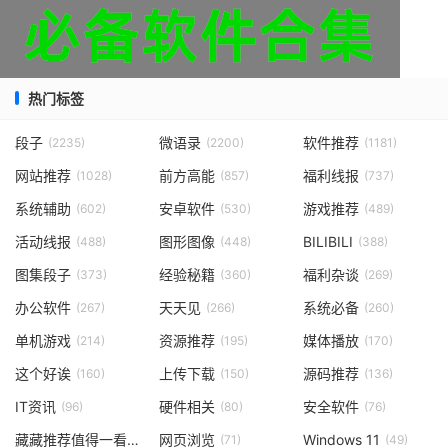
热门标签
段子
微语录
软件推荐
(2235)
(2200)
(1181)
网站推荐
前方高能
福利线报
(1028)
(857)
(737)
系统辅助
安卓软件
游戏推荐
(602)
(530)
(489)
活动线报
图形图像
BILIBILI
(488)
(448)
(388)
图集段子
经验秘籍
福利杂谈
(373)
(360)
(269)
办公软件
天天见
系统必备
(267)
(266)
(260)
单机游戏
资源推荐
媒体播放
(214)
(195)
(170)
这个好诶
上传下载
源码推荐
(160)
(150)
(136)
IT资讯
硬件相关
安全软件
(96)
(80)
(76)
藏藏推荐值得一看
网页浏览
Windows 11
(73)
(71)
(49)