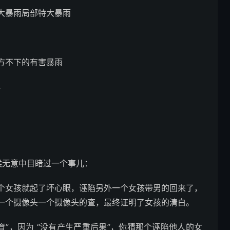
大暴雨局部特大暴雨
方不下的有害暴雨
心
候无意中目睹过一个事儿：
个女孩就起了坏心眼，诬陷另外一个女孩带男的回来了，
一个摄像头一个摄像头的查，最终证明了女孩的清白。
育”，因为 “没有产生严重后果”，你猜那个诬陷他人的女