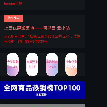
hermes正好
特别推荐
上云优惠聚集地——阿里云·云小站
新老用户同享，1核2G云服务器低至89元/年，229
元/3年；2核4G3M3年639元
今天仅剩
本周还有
本月剩余
今年还剩
43.4%
6.2%
72.4%
39.6%