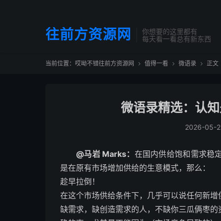
往前方资源网
你想要的这里都有
每天看一看总有新东西
当前位置：
哎呦不错往前方资源网
值得一看
微语录
正文



微语录精选：认知
2026-05-2
@马岩 Marks：
在国内供给饱和需求稳
是在原有市场增加供给的生意模式，那么：
趁早拉倒！
在这个市场供给条件下，几乎可以说任何新增
缺需求，缺创造需求的人，不缺你三瓜俩枣的