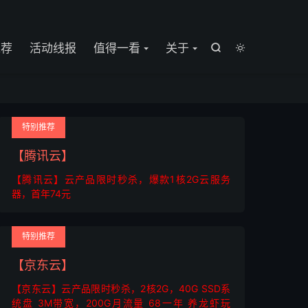

推荐
活动线报
值得一看
关于


特别推荐
【腾讯云】
【腾讯云】云产品限时秒杀，爆款1核2G云服务
器，首年74元
特别推荐
【京东云】
【京东云】云产品限时秒杀，2核2G，40G SSD系
统盘 3M带宽，200G月流量 68一年 养龙虾玩