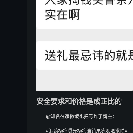
安全要求和价格是成正比的
@知名在家做饭也把号炸了博主：
#泡药杨梅曝光杨梅滞销果农哽咽求助#