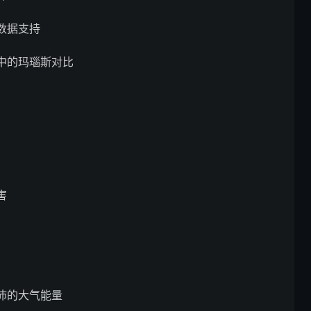
数据支持
中的玛瑙斯对比
害
沛的大气能量