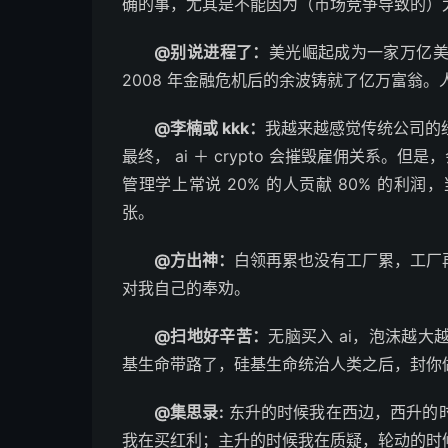
确的事，尤其是不能因为（市场竞争导致的）
@别说进程了：
美光崛起成为一家万亿
2008 年金融危机后的余波铸就了亿万富翁
@李楠或 kkk：
我越来越感觉传统公司的
最终， ai ＋ crypto 会摧毁雇佣关系。
管理学上常说 20% 的人贡献 80% 的
张。
@方出神：
白领再累也没有工厂累，工厂
对我自己的奉劝。 ​​​
@扫地好辛苦：
无脑买入 ai，泡沫越
基生命带路了，硅基生命统治人类之后，封你做官。
@集思录:
东升的时候我在西边，西升的
我在买红利；主升的时候我在质疑，轮动的时