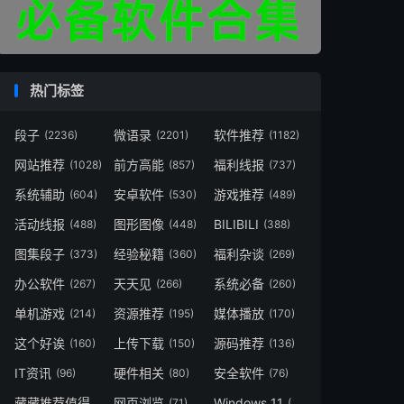
热门标签
段子
微语录
软件推荐
(2236)
(2201)
(1182)
网站推荐
前方高能
福利线报
(1028)
(857)
(737)
系统辅助
安卓软件
游戏推荐
(604)
(530)
(489)
活动线报
图形图像
BILIBILI
(488)
(448)
(388)
图集段子
经验秘籍
福利杂谈
(373)
(360)
(269)
办公软件
天天见
系统必备
(267)
(266)
(260)
单机游戏
资源推荐
媒体播放
(214)
(195)
(170)
这个好诶
上传下载
源码推荐
(160)
(150)
(136)
IT资讯
硬件相关
安全软件
(96)
(80)
(76)
藏藏推荐值得一看
网页浏览
Windows 11
(73)
(71)
(49)