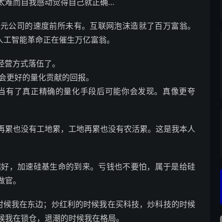
太难而自我感动觉得自己就正确…
美元公司的速度前所未有。互联网泡沫造就了百万富翁。
。人工智能革命正在催生万亿富翁。
经营方式落伍了。
但是，会更好的量化贡献的回报。
利润，当有了真正精确的量化手段后可能你会发现。真像更夸
再累也没有工地累，工地再累也没有农活累。这是我本人
大越好，加速硅基生命的到来。亏钱也不要怕，属于是给硅
 ​​​
时候我在东边；炒红利的时候我在买科技，炒科技的时候
候我在锁仓，退潮的时候我在格局。