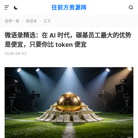
往前方资源网



值得一看
微语录
正文


微语录精选：在 AI 时代，碳基员工最大的优势
是便宜，只要你比 token 便宜
2026-06-02