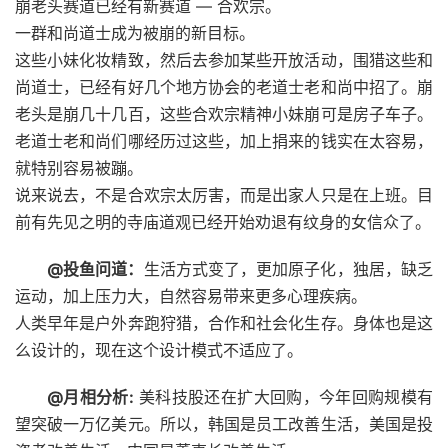
崩老头赛道已经有新赛道 — 合欢宗。
一群和尚道士成为被崩的新目标。
这些小妹化妆精致，然后去参加某些开放活动，围猎这些和
尚道士，已经有好几个地方协会的老道士老和尚中招了。崩
老头是崩几十几百，这些合欢宗精神小妹崩可是房子车子。
老道士老和尚们哪经历过这些，加上捐来的钱实在太容易，
就特别容易被蹦。
说来说去，不是合欢宗太厉害，而是出家人只是在上班。目
前有先见之明的寺庙道观已经开始劝退有纹身的女信众了。
@投鱼问道：
生活方式变了，更加原子化，独居，缺乏
运动，加上压力大，自然容易带来更多心理疾病。
人类早年是户外奔跑狩猎，合作和社会化生存。身体也是这
么设计的，现在这个设计模式不适应了。 ​​​
@月相分析:
美科技股还在扩大回购，今年回购规模有
望突破一万亿美元。所以，韩国是员工改善生活，美国是投