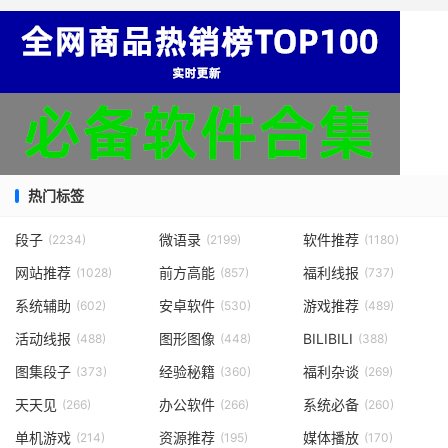
热门标签
段子
微语录
软件推荐
(2234)
(2199)
(1180)
网站推荐
前方高能
福利线报
(1028)
(857)
(737)
系统辅助
安卓软件
游戏推荐
(602)
(530)
(489)
活动线报
图形图像
BILIBILI
(488)
(448)
(388)
图集段子
经验秘籍
福利杂谈
(373)
(360)
(269)
天天见
办公软件
系统必备
(266)
(266)
(260)
单机游戏
资源推荐
媒体播放
(214)
(195)
(170)