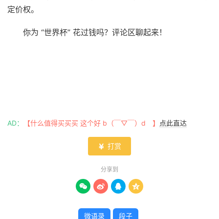
定价权。
你为 “世界杯” 花过钱吗？评论区聊起来！
AD：
【什么值得买买买 这个好 b（￣▽￣）d 】
点此直达
打赏

分享到




微语录
段子