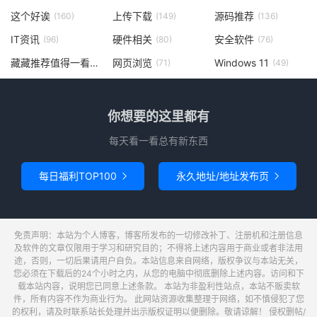
这个好诶
上传下载
源码推荐
(160)
(149)
(136)
IT资讯
硬件相关
安全软件
(96)
(80)
(76)
藏藏推荐值得一看
网页浏览
Windows 11
(73)
(71)
(49)
你想要的这里都有
每天看一看总有新东西
每日福利TOP100
永久地址/地址发布页


免责声明：本站为个人博客，博客所发布的一切修改补丁、注册机和注册信息
及软件的文章仅限用于学习和研究目的；不得将上述内容用于商业或者非法用
途，否则，一切后果请用户自负。本站信息来自网络，版权争议与本站无关，
您必须在下载后的24个小时之内，从您的电脑中彻底删除上述内容。访问和下
载本站内容，说明您已同意上述条款。 本站为非盈利性站点，本站不贩卖软
件，所有内容不作为商业行为。 此网站资源收集整理于网络，如不慎侵犯了您
的权利，请及时联系站长处理并出示版权证明以便删除。敬请谅解！ 侵权删帖/