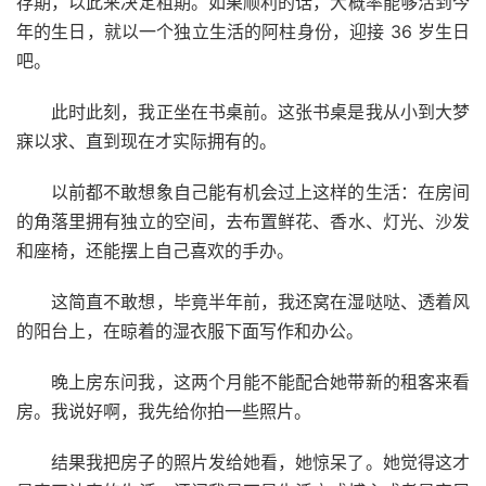
存期，以此来决定租期。如果顺利的话，大概率能够活到今
年的生日，就以一个独立生活的阿柱身份，迎接 36 岁生日
吧。
此时此刻，我正坐在书桌前。这张书桌是我从小到大梦
寐以求、直到现在才实际拥有的。
以前都不敢想象自己能有机会过上这样的生活：在房间
的角落里拥有独立的空间，去布置鲜花、香水、灯光、沙发
和座椅，还能摆上自己喜欢的手办。
这简直不敢想，毕竟半年前，我还窝在湿哒哒、透着风
的阳台上，在晾着的湿衣服下面写作和办公。
晚上房东问我，这两个月能不能配合她带新的租客来看
房。我说好啊，我先给你拍一些照片。
结果我把房子的照片发给她看，她惊呆了。她觉得这才