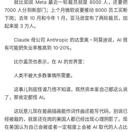
就比如说 Meta 最近一轮裁员就是 8000 人，还要把
7000 人分到新部门；上个月微软说要推动 8000 员工买断
下岗；去年 10 月和今年 1 月，亚马逊宣布了两轮裁员，加
起来是 3 万人。
Claude 母公司 Anthropic 的达里奥・阿莫迪说，AI 很
有可能把失业率推高到 10-20%。
比尔盖茨也表示，在 AI 的世界里：
人类不被大多数事情所需要。
这事儿到底怪谁乃悟不知道，既然资本家自己都这么说
了，那肯定都怪 AI。
这玩意儿现在能画插画能作词作曲还能写代码，别说已
经被裁的，就是还在岗的美国人都已经出现心理阴影了。现
在美国认为自己会被或者一定程度上会被 AI 取代的人占比