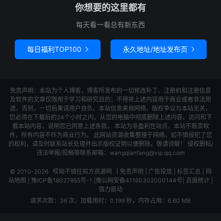
你想要的这里都有
每天看一看总有新东西
每日福利TOP100
永久地址/地址发布页


免责声明：本站为个人博客，博客所发布的一切修改补丁、注册机和注册信息
及软件的文章仅限用于学习和研究目的；不得将上述内容用于商业或者非法用
途，否则，一切后果请用户自负。本站信息来自网络，版权争议与本站无关，
您必须在下载后的24个小时之内，从您的电脑中彻底删除上述内容。访问和下
载本站内容，说明您已同意上述条款。 本站为非盈利性站点，本站不贩卖软
件，所有内容不作为商业行为。 此网站资源收集整理于网络，如不慎侵犯了您
的权利，请及时联系站长处理并出示版权证明以便删除。敬请谅解！ 侵权删帖/
违法举报/投稿等联系邮箱：wangqianfang@vip.qq.com
© 2010-2026
哎呦不错往前方资源网
|
免责声明
|
广告投放
|
标签汇总
|
网
站地图
|
豫ICP备18027855号-1
|
豫公网安备41160302000144号
|
百度统计
|
强力驱动
请求次数：36 次，加载用时：0.199 秒，内存占用：6.60 MB