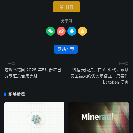
打赏

分享到




网站推荐
上一篇
下一篇
哎呦不错网:2026 年5月份每日
微语录精选：在 AI 时代，碳基
分享汇总合集完结
员工最大的优势是便宜，只要你
比 token 便宜
相关推荐