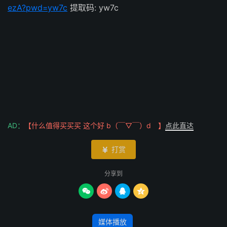
ezA?pwd=yw7c
提取码: yw7c
AD：
【什么值得买买买 这个好 b（￣▽￣）d 】
点此直达
打赏

分享到




媒体播放