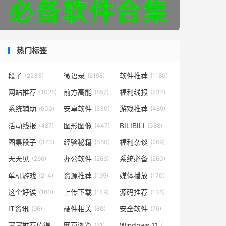
热门标签
段子
微语录
软件推荐
(2233)
(2198)
(1180)
网站推荐
前方高能
福利线报
(1028)
(857)
(737)
系统辅助
安卓软件
游戏推荐
(600)
(530)
(489)
活动线报
图形图像
BILIBILI
(487)
(447)
(388)
图集段子
经验秘籍
福利杂谈
(373)
(360)
(269)
天天见
办公软件
系统必备
(266)
(266)
(260)
单机游戏
资源推荐
媒体播放
(214)
(195)
(170)
这个好诶
上传下载
源码推荐
(160)
(149)
(136)
IT资讯
硬件相关
安全软件
(96)
(80)
(76)
藏藏推荐值得一看
网页浏览
Windows 11
(73)
(71)
(48)