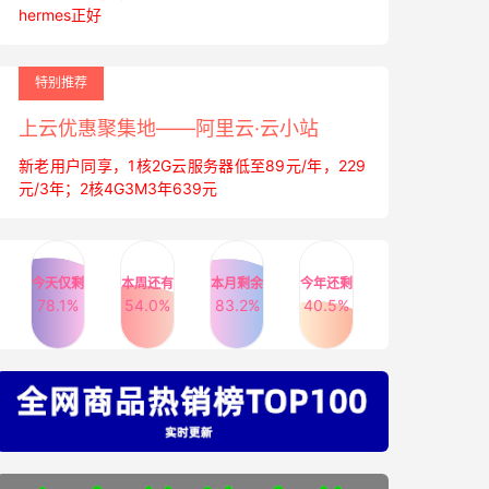
hermes正好
特别推荐
上云优惠聚集地——阿里云·云小站
新老用户同享，1核2G云服务器低至89元/年，229
元/3年；2核4G3M3年639元
今天仅剩
本周还有
本月剩余
今年还剩
78.1%
54.0%
83.2%
40.5%