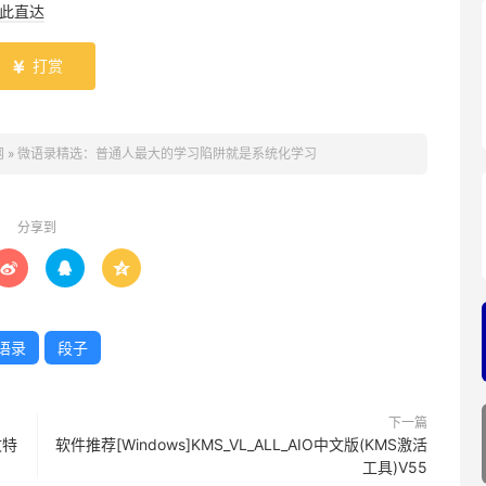
此直达
打赏

网
»
微语录精选：普通人最大的学习陷阱就是系统化学习
分享到



语录
段子
下一篇
文特
软件推荐[Windows]KMS_VL_ALL_AIO中文版(KMS激活
工具)V55