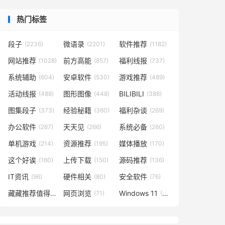
热门标签
段子
微语录
软件推荐
(2236)
(2201)
(1182)
网站推荐
前方高能
福利线报
(1028)
(857)
(737)
系统辅助
安卓软件
游戏推荐
(604)
(530)
(489)
活动线报
图形图像
BILIBILI
(488)
(448)
(388)
图集段子
经验秘籍
福利杂谈
(373)
(360)
(269)
办公软件
天天见
系统必备
(267)
(266)
(260)
单机游戏
资源推荐
媒体播放
(214)
(195)
(170)
这个好诶
上传下载
源码推荐
(160)
(150)
(136)
IT资讯
硬件相关
安全软件
(96)
(80)
(76)
藏藏推荐值得一看
网页浏览
Windows 11
(73)
(71)
(49)