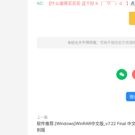
AD：
【什么值得买买买 这个好 b（￣▽￣）d 】
点
未经允许不得转载：
哎呦不错往前方资源

微
上一篇
软件推荐:[Windows]WinRAR中文版_v7.22 Final 中
别版