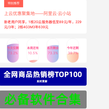
特别推荐
上云优惠聚集地——阿里云·云小站
新老用户同享，1核2G云服务器低至89元/年，229
元/3年；2核4G3M3年639元
今天仅剩
本周还有
本月剩余
今年还剩
73.2%
10.5%
73.3%
39.7%