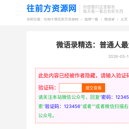
往前方资源网
你想要的这里都有
每天看一看总有新东西
当前位置：
哎呦不错往前方资源网
值得一看
微语录
正文



微语录精选：普通人最
2026-05-1
此处内容已经被作者隐藏，请输入验证
验证码：
请关注本站微信公众号，回复“
密码：12345
索“
验证码：123456
”或者“
”或者微信扫描
公众号。