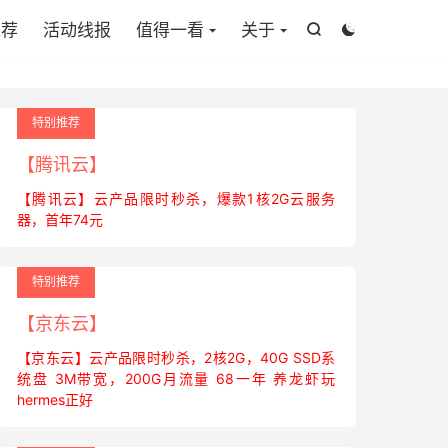
推荐
活动线报
值得一看
关于


特别推荐
【腾讯云】
【腾讯云】云产品限时秒杀，爆款1核2G云服务
器，首年74元
特别推荐
【京东云】
【京东云】云产品限时秒杀，2核2G，40G SSD系
统盘 3M带宽，200G月流量 68一年 养龙虾玩
hermes正好