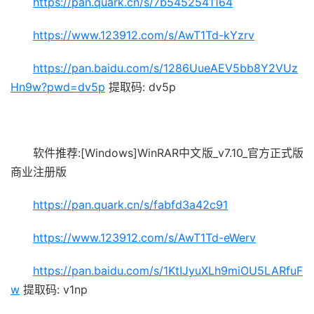
https://pan.quark.cn/s/7b5452541164
https://www.123912.com/s/AwT1Td-kYzrv
https://pan.baidu.com/s/1286UueAEV5bb8Y2VUz
Hn9w?pwd=dv5p
提取码: dv5p
软件推荐:[Windows]WinRAR中文版_v7.10_官方正式版
商业注册版
https://pan.quark.cn/s/fabfd3a42c91
https://www.123912.com/s/AwT1Td-eWerv
https://pan.baidu.com/s/1KtIJyuXLh9miOU5LARfuF
w
提取码: v1np