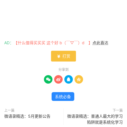
AD：
【什么值得买买买 这个好 b（￣▽￣）d 】
点此直达
打赏

分享到




系统必备
上一篇
下一篇
微语录精选：5月更新公告
微语录精选：普通人最大的学习
陷阱就是系统化学习