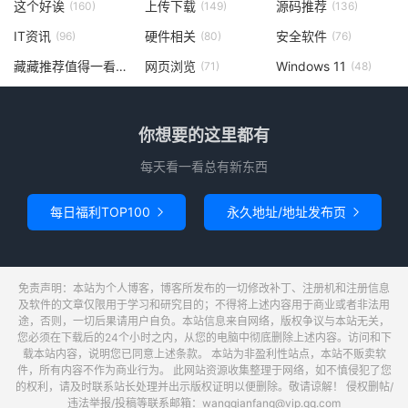
这个好诶
上传下载
源码推荐
(160)
(149)
(136)
IT资讯
硬件相关
安全软件
(96)
(80)
(76)
藏藏推荐值得一看
网页浏览
Windows 11
(73)
(71)
(48)
你想要的这里都有
每天看一看总有新东西
每日福利TOP100
永久地址/地址发布页


免责声明：本站为个人博客，博客所发布的一切修改补丁、注册机和注册信息
及软件的文章仅限用于学习和研究目的；不得将上述内容用于商业或者非法用
途，否则，一切后果请用户自负。本站信息来自网络，版权争议与本站无关，
您必须在下载后的24个小时之内，从您的电脑中彻底删除上述内容。访问和下
载本站内容，说明您已同意上述条款。 本站为非盈利性站点，本站不贩卖软
件，所有内容不作为商业行为。 此网站资源收集整理于网络，如不慎侵犯了您
的权利，请及时联系站长处理并出示版权证明以便删除。敬请谅解！ 侵权删帖/
违法举报/投稿等联系邮箱：wangqianfang@vip.qq.com