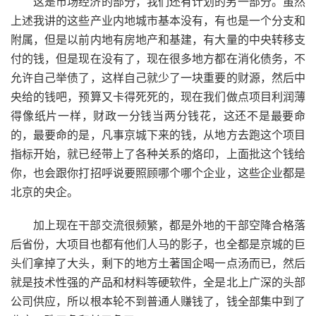
这是市场经济的部分，我们还有计划的另一部分。虽然
上述我讲的这些产业内地城市基本没有，有也是一个分支和
附属，但是以前内地有房地产和基建，有大量的中央转移支
付的钱，但是现在没有了，现在很多地方都在消化债务，不
允许自己举债了，这样自己就少了一块重要的财源，然后中
央给的钱吧，预算又卡得死死的，现在我们做点项目利润薄
得像纸片一样，财政一分钱当两分钱花，这还不是最要命
的，最要命的是，凡事京城下来的钱，从地方去跑这个项目
指标开始，就已经带上了各种关系的烙印，上面批这个钱给
你，也会跟你打招呼说要照顾哪个哪个企业，这些企业都是
北京的央企。
加上现在干部交流很频繁，都是外地的干部空降合格落
后省份，大项目也都有他们人马的影子，也全都是京城的巨
头们拿掉了大头，剩下的地方土著国企喝一点汤而已，然后
就是技术性强的产品和材料等硬软件，全是北上广深的头部
公司供应，所以根本轮不到普通人赚钱了，钱全部集中到了