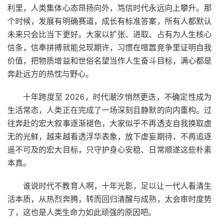
利里，人类集体心态昂扬向外，笃信时代永远向上攀升。那
个时候，发展有明确赛道，成长有标准答案，所有人都默认
未来只会比当下更好。大家以扩张、进取、占有为人生核心
信条，信奉拼搏就能兑现期许，习惯在喧嚣竞争里证明自我
价值，把物质增益和世俗名望当作人生奋斗目标，满心都是
奔赴远方的热忱与野心。
十年跨度至 2026，时代潮汐悄然更迭，不确定性成为
生活常态，人类正在完成了一场深刻且静默的向内重构。过
往奔赴的宏大叙事逐渐褪色，大家似乎不再透支自我换取虚
无的光鲜，越来越看透浮华表象，放下虚妄期待，不再追逐
遥不可及的宏大目标，只守护身心安稳、日常顺遂这些朴素
本真。
谁说时代不教育人啊，十年光影，足以让一代人看清生
活本质，从热烈奔腾，转而回归清醒与成熟，太会审时度势
了，这也是人类生命力如此顽强的原因吧。