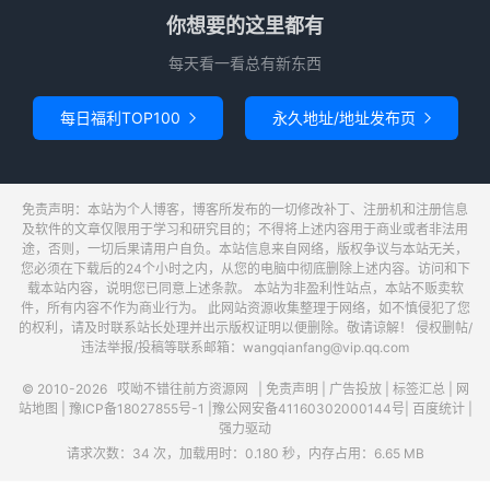
你想要的这里都有
每天看一看总有新东西
每日福利TOP100
永久地址/地址发布页


免责声明：本站为个人博客，博客所发布的一切修改补丁、注册机和注册信息
及软件的文章仅限用于学习和研究目的；不得将上述内容用于商业或者非法用
途，否则，一切后果请用户自负。本站信息来自网络，版权争议与本站无关，
您必须在下载后的24个小时之内，从您的电脑中彻底删除上述内容。访问和下
载本站内容，说明您已同意上述条款。 本站为非盈利性站点，本站不贩卖软
件，所有内容不作为商业行为。 此网站资源收集整理于网络，如不慎侵犯了您
的权利，请及时联系站长处理并出示版权证明以便删除。敬请谅解！ 侵权删帖/
违法举报/投稿等联系邮箱：wangqianfang@vip.qq.com
© 2010-2026
哎呦不错往前方资源网
|
免责声明
|
广告投放
|
标签汇总
|
网
站地图
|
豫ICP备18027855号-1
|
豫公网安备41160302000144号
|
百度统计
|
强力驱动
请求次数：34 次，加载用时：0.180 秒，内存占用：6.65 MB