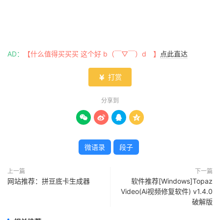
AD：
【什么值得买买买 这个好 b（￣▽￣）d 】
点此直达
打赏

分享到




微语录
段子
上一篇
下一篇
网站推荐：拼豆底卡生成器
软件推荐[Windows]Topaz
Video(Ai视频修复软件) v1.4.0
破解版