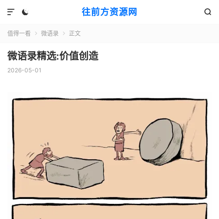
往前方资源网



值得一看
微语录
正文


微语录精选:价值创造
2026-05-01