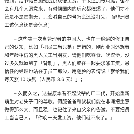
做到，给节假日加班提供双倍工资，午饭还加根鸡腿，也不
会有几个人愿意来，有时候国内的玩家都催爆了，他们才不
管是不是星期天，只会喊自己的号怎么还没打完，而非洲员
工该休息还是会休息；
– 这些第一次当管理者的中国人，也在一遍遍的修正自
己的认知，比如「把员工当兄弟」是错的，刚创业时还想着
和年龄相仿的黑人员工当朋友，请他们吃零食、吃汉堡，没
过多久就遭到了「背刺」，黑人们聚在一起要求涨工资，最
信任的经理也站在了员工那边，用翻脸的表情说「就给我们
每天涨 10 块钱（人民币 3.6 元）」；
– 久而久之，这些原本看不起父辈的厂二代，开始重新
萌生对老头子们的尊敬，佩服爸爸和叔叔们能在非洲把生意
做得那么大、而且稳，也记住了来自父亲的告诫，不要把员
工当自己人，「你晚一天发工资，他们就不来了。」