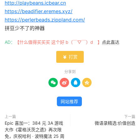
http://playbeans.icbear.cn
https://beadifier.eremes.xyz/
https://perlerbeads.zippland.com/
拼豆少不了的神器
AD：
【什么值得买买买 这个好 b（￣▽￣）d 】
点此直达
打赏

分享到




网站推荐
上一篇
下一篇
Epic 喜加一：384 元 3A 游戏
微语录精选:价值创造
大作《霍格沃茨之遗》再次限
免，庆祝哈利 · 波特魔法 25 周