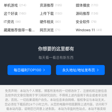
单机游戏
资源推荐
媒体播放
(214)
(195)
(170)
这个好诶
上传下载
源码推荐
(160)
(150)
(136)
IT资讯
硬件相关
安全软件
(96)
(80)
(76)
藏藏推荐值得一看
网页浏览
Windows 11
(73)
(71)
(49)
你想要的这里都有
每天看一看总有新东西
每日福利TOP100
永久地址/地址发布页


免责声明：本站为个人博客，博客所发布的一切修改补丁、注册机和注册信息
及软件的文章仅限用于学习和研究目的；不得将上述内容用于商业或者非法用
途，否则，一切后果请用户自负。本站信息来自网络，版权争议与本站无关，
您必须在下载后的24个小时之内，从您的电脑中彻底删除上述内容。访问和下
载本站内容，说明您已同意上述条款。 本站为非盈利性站点，本站不贩卖软