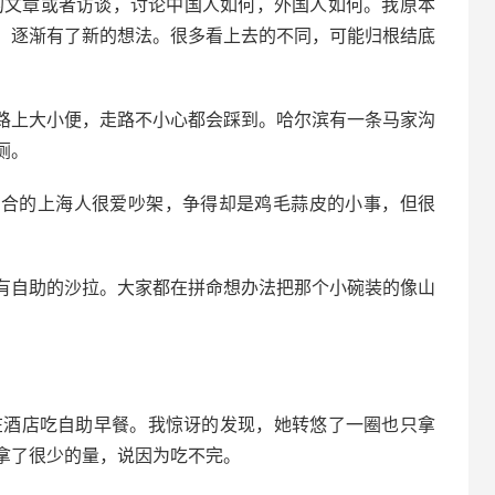
的文章或者访谈，讨论中国人如何，外国人如何。我原本
，逐渐有了新的想法。很多看上去的不同，可能归根结底
路上大小便，走路不小心都会踩到。哈尔滨有一条马家沟
厕。
场合的上海人很爱吵架，争得却是鸡毛蒜皮的小事，但很
有自助的沙拉。大家都在拼命想办法把那个小碗装的像山
，早上在酒店吃自助早餐。我惊讶的发现，她转悠了一圈也只拿
拿了很少的量，说因为吃不完。