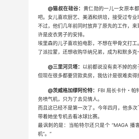
@猫叔在硅谷：
黄仁勋的一儿一女原本
吧。女儿喜欢厨艺、美酒和烘培，接受过专业培
不过，他们几年前同时放弃了原先的工作，来
许是皮衣男子的安排。
埃里森的儿子喜欢拍电影，不想在甲骨文打工
了派拉蒙，还想收购华纳兄弟，成为和默多克
@三里河贝塔：
以前都说没有卖不掉的房
但现在很多都要贷款卖房，我估计是很难卖得
@茨威格加缪阿伦特：
FBI 局长卡什・
务喷气机，只为了去见情人。
而且这已经不是第一次了。今年四月，他多次飞
带着她坐专机去看冰球比赛。
最讽刺的是：当帕特尔还只是个 “MAGA 播客
机”。”