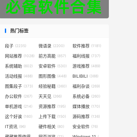
热门标签
段子
微语录
软件推荐
(2235)
(2200)
(1181)
网站推荐
前方高能
福利线报
(1028)
(857)
(737)
系统辅助
安卓软件
游戏推荐
(602)
(530)
(489)
活动线报
图形图像
BILIBILI
(488)
(448)
(388)
图集段子
经验秘籍
福利杂谈
(373)
(360)
(269)
办公软件
天天见
系统必备
(267)
(266)
(260)
单机游戏
资源推荐
媒体播放
(214)
(195)
(170)
这个好诶
上传下载
源码推荐
(160)
(150)
(136)
IT资讯
硬件相关
安全软件
(96)
(80)
(76)
藏藏推荐值得一看
网页浏览
Windows 11
(73)
(71)
(49)