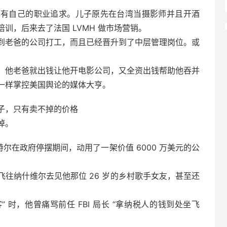
都有自己的职业追求。儿子原先在台湾当摄影师并且开酒
训，后来去了法国 LVMH 做市场营销。
到老爸的公司打工，而且已经晋升到了中层管理岗位。或
。他老爸就出钱让他开电影公司，又全资出钱帮助他吞并
一样掌控美国舆论的媒体大亨。
子，只有卖不掉的价格
掉。
帕特尔在政府停摆期间，动用了一架价值 6000 万美元的公
往纳什维尔去见他那位 26 岁的乡村歌手女友，甚至还
” 时，他曾痛骂前任 FBI 局长 “拿纳税人的钱到处坐飞