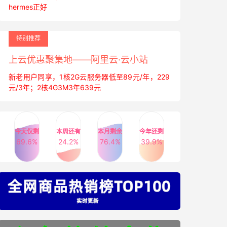
hermes正好
特别推荐
上云优惠聚集地——阿里云·云小站
新老用户同享，1核2G云服务器低至89元/年，229
元/3年；2核4G3M3年639元
今天仅剩
本周还有
本月剩余
今年还剩
69.6%
24.2%
76.4%
39.9%