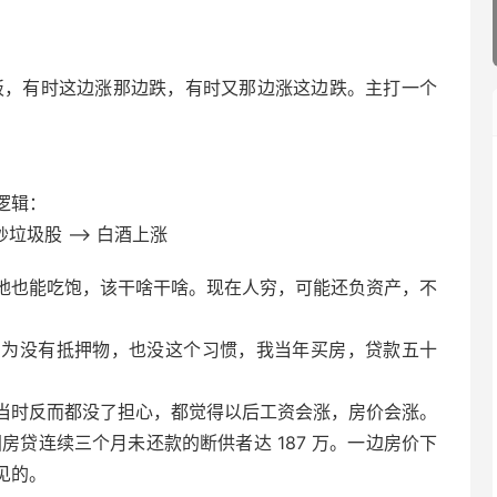
跷板，有时这边涨那边跌，有时又那边涨这边跌。主打一个
​​
逻辑：
炒垃圾股 —> 白酒上涨
地也能吃饱，该干啥干啥。现在人穷，可能还负资产，不
因为没有抵押物，也没这个习惯，我当年买房，贷款五十
当时反而都没了担心，都觉得以后工资会涨，房价会涨。
全国房贷连续三个月未还款的断供者达 187 万。一边房价下
见的。