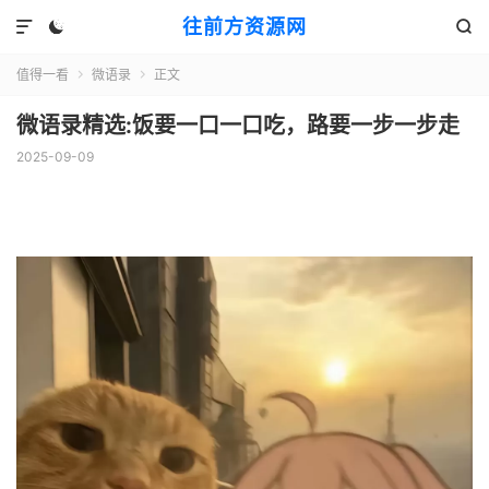
往前方资源网



值得一看
微语录
正文


微语录精选:饭要一口一口吃，路要一步一步走
2025-09-09