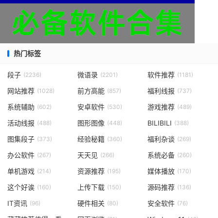
热门标签
段子
微语录
软件推荐
(2236)
(2201)
(1181)
网站推荐
前方高能
福利线报
(1028)
(857)
(737)
系统辅助
安卓软件
游戏推荐
(602)
(530)
(489)
活动线报
图形图像
BILIBILI
(488)
(448)
(388)
图集段子
经验秘籍
福利杂谈
(373)
(360)
(269)
办公软件
天天见
系统必备
(267)
(266)
(260)
单机游戏
资源推荐
媒体播放
(214)
(195)
(170)
这个好诶
上传下载
源码推荐
(160)
(150)
(136)
IT资讯
硬件相关
安全软件
(96)
(80)
(76)