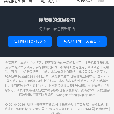
藏藏推荐值得一看
网页浏览
Windows 11
(73)
(71)
(49)
你想要的这里都有
每天看一看总有新东西
每日福利TOP100
永久地址/地址发布页


免责声明：本站为个人博客，博客所发布的一切修改补丁、注册机和注册信息
及软件的文章仅限用于学习和研究目的；不得将上述内容用于商业或者非法用
途，否则，一切后果请用户自负。本站信息来自网络，版权争议与本站无关，
您必须在下载后的24个小时之内，从您的电脑中彻底删除上述内容。访问和下
载本站内容，说明您已同意上述条款。 本站为非盈利性站点，本站不贩卖软
件，所有内容不作为商业行为。 此网站资源收集整理于网络，如不慎侵犯了您
的权利，请及时联系站长处理并出示版权证明以便删除。敬请谅解！ 侵权删帖/
违法举报/投稿等联系邮箱：wangqianfang@vip.qq.com
© 2010-2026
哎呦不错往前方资源网
|
免责声明
|
广告投放
|
标签汇总
|
网
站地图
|
豫ICP备18027855号-1
|
豫公网安备41160302000144号
|
百度统计
|
强力驱动