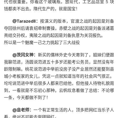
代也很重要。你看这个玻璃瓶，放现代，工艺品店里 5 块
钱都卖不出去。隋代生产的，就是国宝！ ​​​
@TarazedII：
按演义的版本，官渡之战的起因是刘备
夺回徐州后请袁绍牵制曹操，赤壁之战的起因是刘备派诸葛
亮结交孙权，夷陵之战的起因是刘备执意为关羽报仇。
所以是一个魅魔一己之力挑起了三大战役
@茨冈女神：
新买的儒林外史今天寄到了，姐妹们便跟
我聊范进，汤圆说范进五十多岁还能考公务员，显然没有年
龄限制嘛。桃花说范进中举前没房子没产业居然还能娶到县
城小老板家的女儿，凭这一点就知道当年的社会风气很正。
坨坨说范进中举后很多人都来巴结他，但他接人待物礼貌周
到，一看就是不忘初心那种。云帆叹息着做了总结：不论哪
一条，今天都做不到了！
@韭老师：
一个有正常生活的人，顶多把网红当乐子人
看，绝对不可能去崇拜网红。 ​​​