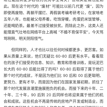
此。现在这个时代的 “废材” 可能比以前几代更 “废”，因为
即使再废物、再躺平摆烂、再假装考编考研考公，在家啃老
五年八年，也能被父母养着，吃饱穿暖，肉蛋奶米饭管够，
还能喝奶茶。最差不过接受被扶贫。而除此之外，这类人还
能理直气壮地在网络平台上高喊 “不婚不育保平安”，今天骂
骂咧咧，明天阴阳怪气。
但同样的，人才也比以往任何时候都更多、更厉害。如
果从质量上来说，他们无疑比 60-80 后更有水平。看看现
在的孩子们接受的信息、知识、教育和思维训练，是玩泥巴
长大的 60-80 后能比得了的吗？60-80 后取得了属于他们
那个时代的成就，不是因为他们比 90 后和 00 后更聪明、
更努力、更有才华，而是因为他们在国家发展初期，抓住了
那个时代发展浪潮里施展抱负的机会。而接下来的十年、二
十年、三十年，90 后到 20 后同样也将迎来属于他们的机
会和成就。这些机会不再是传统的房地产开发或制造业，而