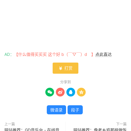
AD：
【什么值得买买买 这个好 b（￣▽￣）d 】
点此直达
打赏

分享到




微语录
段子
上一篇
下一篇
网站推荐：GD音乐台 - 在线音
网站推荐：像老乡鸡那样做饭