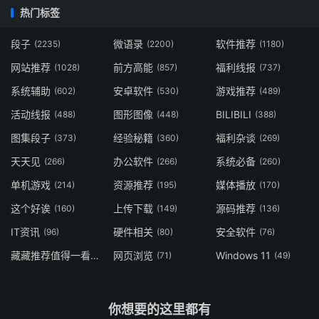
热门标签
段子
微语录
软件推荐
(2235)
(2200)
(1180)
网站推荐
前方高能
福利线报
(1028)
(857)
(737)
系统辅助
安卓软件
游戏推荐
(602)
(530)
(489)
活动线报
图形图像
BILIBILI
(488)
(448)
(388)
图集段子
经验秘籍
福利杂谈
(373)
(360)
(269)
天天见
办公软件
系统必备
(266)
(266)
(260)
单机游戏
资源推荐
媒体播放
(214)
(195)
(170)
这个好诶
上传下载
源码推荐
(160)
(149)
(136)
IT资讯
硬件相关
安全软件
(96)
(80)
(76)
藏藏推荐值得一看
网页浏览
Windows 11
(73)
(71)
(49)
你想要的这里都有