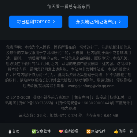
每天看一看总有新东西
每日福利TOP100
永久地址/地址发布页


免责声明：本站为个人博客，博客所发布的一切修改补丁、注册机和注册信息
及软件的文章仅限用于学习和研究目的；不得将上述内容用于商业或者非法用
途，否则，一切后果请用户自负。本站信息来自网络，版权争议与本站无关，
您必须在下载后的24个小时之内，从您的电脑中彻底删除上述内容。访问和下
载本站内容，说明您已同意上述条款。 本站为非盈利性站点，本站不贩卖软
件，所有内容不作为商业行为。 此网站资源收集整理于网络，如不慎侵犯了您
的权利，请及时联系站长处理并出示版权证明以便删除。敬请谅解！ 侵权删帖/
违法举报/投稿等联系邮箱：wangqianfang@vip.qq.com
© 2010-2026
哎呦不错往前方资源网
|
免责声明
|
广告投放
|
标签汇总
|
网
站地图
|
豫ICP备18027855号-1
|
豫公网安备41160302000144号
|
百度统计
|
强力驱动
请求次数：36 次，加载用时：0.174 秒，内存占用：6.64 MB
⛄首页
✅安卓软件
💝活动线报
🔀网站推荐
👍值得一看