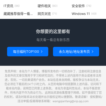
IT资讯
硬件相关
安全软件
(96)
(80)
(76)
藏藏推荐值得一看
网页浏览
Windows 11
(73)
(71)
(49)
你想要的这里都有
每天看一看总有新东西
每日福利TOP100
永久地址/地址发布页


免责声明：本站为个人博客，博客所发布的一切修改补丁、注册机和注册信息
及软件的文章仅限用于学习和研究目的；不得将上述内容用于商业或者非法用
途，否则，一切后果请用户自负。本站信息来自网络，版权争议与本站无关，
您必须在下载后的24个小时之内，从您的电脑中彻底删除上述内容。访问和下
载本站内容，说明您已同意上述条款。 本站为非盈利性站点，本站不贩卖软
件，所有内容不作为商业行为。 此网站资源收集整理于网络，如不慎侵犯了您
的权利，请及时联系站长处理并出示版权证明以便删除。敬请谅解！ 侵权删帖/
违法举报/投稿等联系邮箱：wangqianfang@vip.qq.com