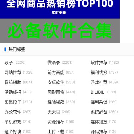
热门标签
段子
微语录
软件推荐
(2236)
(2201)
(1182)
网站推荐
前方高能
福利线报
(1028)
(857)
(737)
系统辅助
安卓软件
游戏推荐
(604)
(530)
(489)
活动线报
图形图像
BILIBILI
(488)
(448)
(388)
图集段子
经验秘籍
福利杂谈
(373)
(360)
(269)
办公软件
天天见
系统必备
(267)
(266)
(260)
单机游戏
资源推荐
媒体播放
(214)
(195)
(170)
这个好诶
上传下载
源码推荐
(160)
(150)
(136)