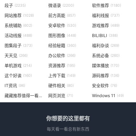
段子
微语录
软件推荐
(2235)
(2200)
(1180)
网站推荐
前方高能
福利线报
(1028)
(857)
(737)
系统辅助
安卓软件
游戏推荐
(602)
(530)
(489)
活动线报
图形图像
BILIBILI
(488)
(448)
(388)
图集段子
经验秘籍
福利杂谈
(373)
(360)
(269)
天天见
办公软件
系统必备
(266)
(266)
(260)
单机游戏
资源推荐
媒体播放
(214)
(195)
(170)
这个好诶
上传下载
源码推荐
(160)
(149)
(136)
IT资讯
硬件相关
安全软件
(96)
(80)
(76)
藏藏推荐值得一看
网页浏览
Windows 11
(73)
(71)
(49)
你想要的这里都有
每天看一看总有新东西