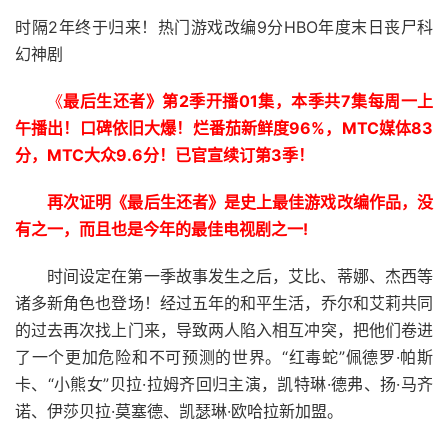
时隔2年终于归来！热门游戏改编9分HBO年度末日丧尸科
幻神剧
《
最后生还者》第2季开播01集，本季共7集每周一上
午播出！口碑依旧大爆！烂番茄新鲜度96%，MTC媒体83
分，MTC大众9.6分！已官宣续订第3季！
再次证明《最后生还者》是史上最佳游戏改编作品，没
有之一，而且也是今年的最佳电视剧之一!
时间设定在第一季故事发生之后，艾比、蒂娜、杰西等
诸多新角色也登场！经过五年的和平生活，乔尔和艾莉共同
的过去再次找上门来，导致两人陷入相互冲突，把他们卷进
了一个更加危险和不可预测的世界。“红毒蛇”佩德罗·帕斯
卡、“小熊女”贝拉·拉姆齐回归主演，凯特琳·德弗、扬·马齐
诺、伊莎贝拉·莫塞德、凯瑟琳·欧哈拉新加盟。