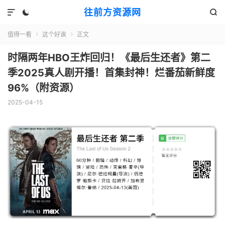
往前方资源网



值得一看
这个好诶
正文


时隔两年HBO王炸回归！《最后生还者》第二
季2025真人剧开播！首集封神！烂番茄新鲜度
96%（附资源）
2025-04-15