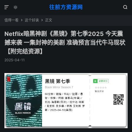
往前方资源网



值得一看
这个好诶
正文


Netflix暗黑神剧《黑镜》第七季2025 今天震
撼来袭 一集封神的美剧 准确预言当代牛马现状
【附完结资源】
2025-04-11