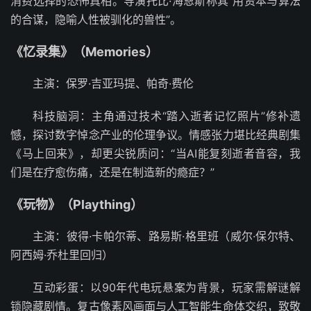
消费选择的恐怖真相。导演托比·海恩斯称其“用资本与算法
的合谋，隐喻人性被驯化的兽性”。
《忆录集》（Memories）
主演：保罗·吉亚玛提、帕奇·费伦
科技脑洞：主角通过技术“踏入逝者记忆照片”修补遗
憾，探讨数字悼念产业的伦理争议。情感张力堪比经典剧集
《马上回来》，却更尖锐质问：“当AI能复刻逝者音容，我
们是在疗愈伤痛，还是在制造新的瘾症？”
《玩物》（Plaything）
主演：彼得·卡帕尔蒂、路易斯·格里班（威尔·保尔特、
阿西姆·乔杜里回归）
互动彩蛋：以90年代电玩悬案为背景，玩家需解谜解
锁隐藏剧情。复古像素风画面与人工智能生命体交织，致敬