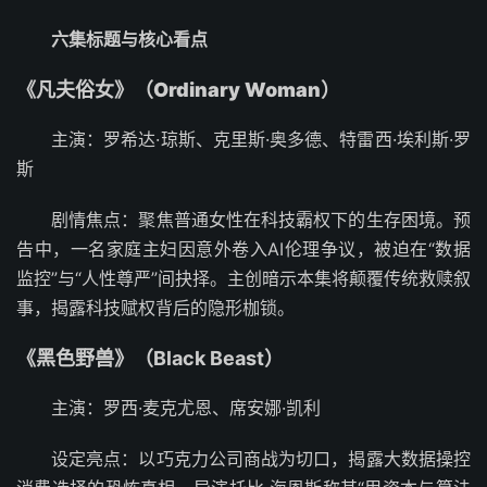
六集标题与核心看点
《凡夫俗女》（Ordinary Woman）
主演：罗希达·琼斯、克里斯·奥多德、特雷西·埃利斯·罗
斯
剧情焦点：聚焦普通女性在科技霸权下的生存困境。预
告中，一名家庭主妇因意外卷入AI伦理争议，被迫在“数据
监控”与“人性尊严”间抉择。主创暗示本集将颠覆传统救赎叙
事，揭露科技赋权背后的隐形枷锁。
《黑色野兽》（Black Beast）
主演：罗西·麦克尤恩、席安娜·凯利
设定亮点：以巧克力公司商战为切口，揭露大数据操控