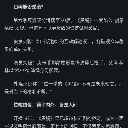
口碑能否逆袭？
第六季豆瓣评分滑落至7.0后，《黑镜》一度陷入“创意
枯竭”质疑。但第七季以更极致的设定试图破局：
叙事实验：如《玩物》的互动解谜设计，打破观众与剧
集的单向关系；
演员突破：奥卡菲娜颠覆形象饰演幕后推手，艾玛·科
林以“戏中戏”演绎身份撕裂。
外媒评价称：“这一季的《黑镜》不再是未来预言，而
是对当下的精准诊断。”
粒粒结语：镜子内外，皆是人间
开播14年，《黑镜》早已超越科幻剧的范畴，成为一面
照见文明病灶的魔镜。第七季的回归，不仅带来视觉震撼，