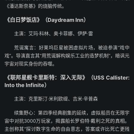
《潘达斯奈基》的烧脑传统。
《白日梦饭店》（Daydream Inn）
主演：艾玛·科林、奥卡菲娜、伊萨·雷
荒诞寓言：好莱坞巨星被困虚拟片场，被迫参演“戏中
戏”。导演直言其“用荒诞解构娱乐工业的造梦机制”，暗讽元
宇宙对现实身份的吞噬。
《联邦星舰卡里斯特：深入无际》（USS Callister:
Into the Infinite）
主演：克里斯汀·米利欧缇、吉米·辛普森
续集野心：第四季经典剧集的延续，虚拟船员在无限宇
宙中对抗3000万玩家，揭露船长罗伯特·戴利之死的真相。
主创称其“探讨数字生命的自由意志，答案或许比死亡更残