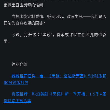
更抛出直击灵魂的诘问：
当技术能定制爱情、贩卖记忆、改写生死——我们是否
已沦为自身欲望的囚徒？
今晚，打开这面“黑镜”，答案或许就在你瞳孔的倒影
里。
往期介绍
藏藏推荐值得一看：《黑镜：潘达斯奈基》5小时版和
90分钟版打包
资源推荐：科幻英剧《黑镜》新一季开播，1-5季+圣
诞特篇下载合集