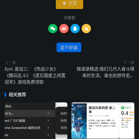
打赏

分享到




这个好诶
上一篇
下一篇
Epic 喜加三：《热血少女》
微语录精选:我们几代人奋斗得
《酷玩乱斗》《遗忘国度之闲置
来的生活，谁也别想夺走。
冠军》游戏免费领取
相关推荐