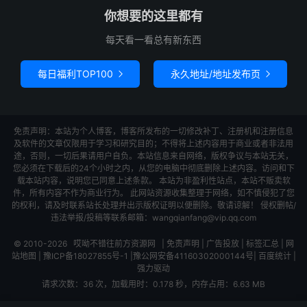
你想要的这里都有
每天看一看总有新东西
每日福利TOP100
永久地址/地址发布页


免责声明：本站为个人博客，博客所发布的一切修改补丁、注册机和注册信息
及软件的文章仅限用于学习和研究目的；不得将上述内容用于商业或者非法用
途，否则，一切后果请用户自负。本站信息来自网络，版权争议与本站无关，
您必须在下载后的24个小时之内，从您的电脑中彻底删除上述内容。访问和下
载本站内容，说明您已同意上述条款。 本站为非盈利性站点，本站不贩卖软
件，所有内容不作为商业行为。 此网站资源收集整理于网络，如不慎侵犯了您
的权利，请及时联系站长处理并出示版权证明以便删除。敬请谅解！ 侵权删帖/
违法举报/投稿等联系邮箱：wangqianfang@vip.qq.com
© 2010-2026
哎呦不错往前方资源网
|
免责声明
|
广告投放
|
标签汇总
|
网
站地图
|
豫ICP备18027855号-1
|
豫公网安备41160302000144号
|
百度统计
|
强力驱动
请求次数：36 次，加载用时：0.178 秒，内存占用：6.63 MB