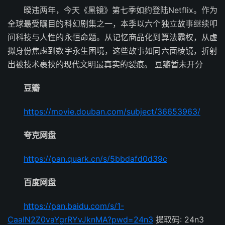
暌违两年，今天《黑镜》第七季如约登陆Netflix。作为
全球最受瞩目的科幻剧集之一，本季以六个独立故事继续叩
问科技与人性的永恒命题。从记忆商品化到算法霸权，从虚
拟身份焦虑到数字永生困境，这些故事如同六面棱镜，折射
出被技术裹挟的现代文明最真实的裂痕。 豆瓣暂未开分
豆瓣
https://movie.douban.com/subject/36653963/
夸克网盘
https://pan.quark.cn/s/5bbdafd0d39c
百度网盘
https://pan.baidu.com/s/1-
CaaIN2Z0vaYgrRYvJknMA?pwd=24n3
提取码: 24n3