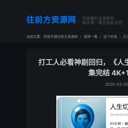
往前方资源网
你想要的这里都有
每天看一看总有新东西
当前位置：
哎呦不错往前方资源网
值得一看
这个好诶
正



打工人必看神剧回归，《人生
集完结 4K+
2025-03-2