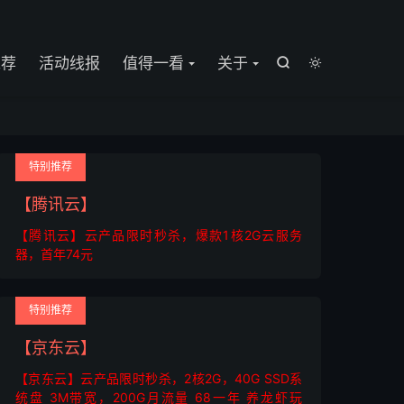

推荐
活动线报
值得一看
关于


特别推荐
【腾讯云】
【腾讯云】云产品限时秒杀，爆款1核2G云服务
器，首年74元
特别推荐
【京东云】
【京东云】云产品限时秒杀，2核2G，40G SSD系
统盘 3M带宽，200G月流量 68一年 养龙虾玩