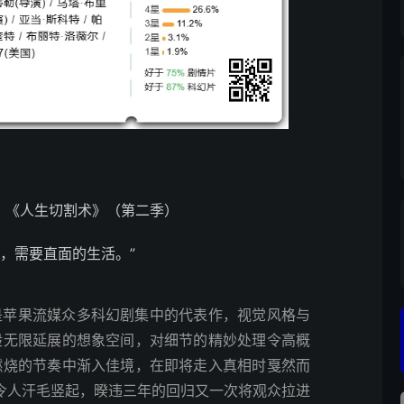
，《人生切割术》（第二季）
，需要直面的生活。”
是苹果流媒众多科幻剧集中的代表作，视觉风格与
般无限延展的想象空间，对细节的精妙处理令高概
燃烧的节奏中渐入佳境，在即将走入真相时戛然而
平地惊雷令人汗毛竖起，暌违三年的回归又一次将观众拉进