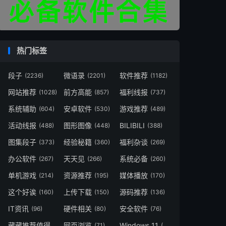
热门标签
段子
微语录
软件推荐
(2236)
(2201)
(1182)
网站推荐
前方高能
福利线报
(1028)
(857)
(737)
系统辅助
安卓软件
游戏推荐
(604)
(530)
(489)
活动线报
图形图像
BILIBILI
(488)
(448)
(388)
图集段子
经验秘籍
福利杂谈
(373)
(360)
(269)
办公软件
天天见
系统必备
(267)
(266)
(260)
单机游戏
资源推荐
媒体播放
(214)
(195)
(170)
这个好诶
上传下载
源码推荐
(160)
(150)
(136)
IT资讯
硬件相关
安全软件
(96)
(80)
(76)
藏藏推荐值得一看
网页浏览
Windows 11
(73)
(71)
(49)