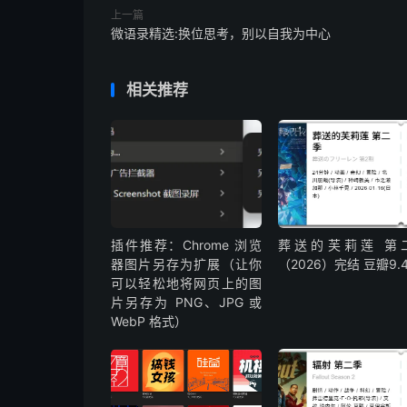
上一篇
微语录精选:换位思考，别以自我为中心
相关推荐
插件推荐：Chrome 浏览
葬送的芙莉莲 第
器图片另存为扩展（让你
（2026）完结 豆瓣9.
可以轻松地将网页上的图
片另存为 PNG、JPG 或
WebP 格式）