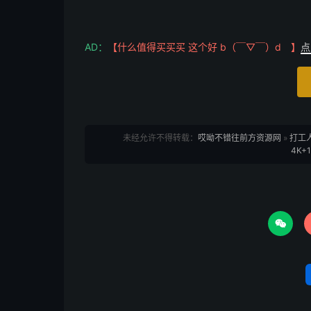
AD：
【什么值得买买买 这个好 b（￣▽￣）d 】
点
未经允许不得转载：
哎呦不错往前方资源网
»
打工
4K+
