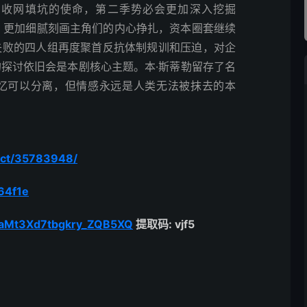
着收网填坑的使命，第二季势必会更加深入挖掘
密，更加细腻刻画主角们的内心挣扎，资本圈套继续
失败的四人组再度聚首反抗体制规训和压迫，对企
探讨依旧会是本剧核心主题。本·斯蒂勒留存了名
忆可以分离，但情感永远是人类无法被抹去的本
ect/35783948/
64f1e
EuaMt3Xd7tbgkry_ZQB5XQ
提取码: vjf5