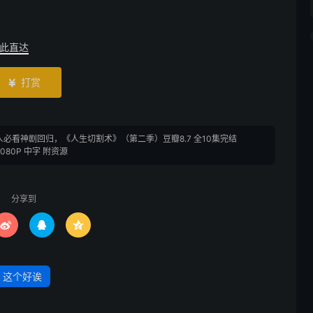
此直达
打赏

人必看神剧回归，《人生切割术》（第二季）豆瓣8.7 全10集完结
1080P 中字 附资源
分享到



这个好诶