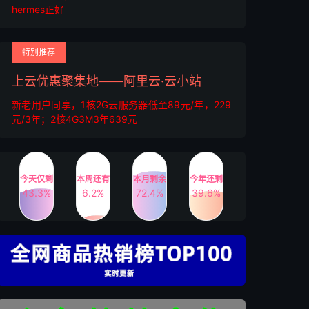
hermes正好
特别推荐
上云优惠聚集地——阿里云·云小站
新老用户同享，1核2G云服务器低至89元/年，229
元/3年；2核4G3M3年639元
今天仅剩
本周还有
本月剩余
今年还剩
43.3%
6.2%
72.4%
39.6%