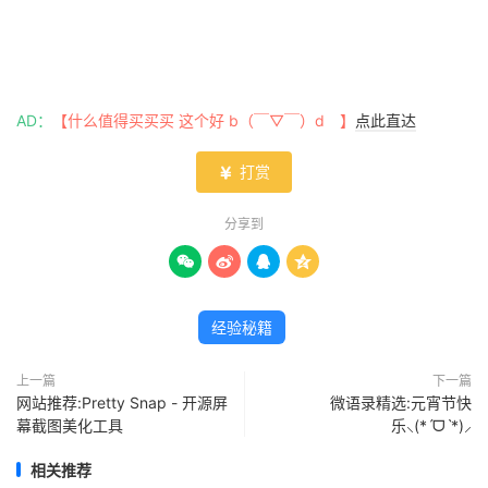
AD：
【什么值得买买买 这个好 b（￣▽￣）d 】
点此直达
打赏

分享到




经验秘籍
上一篇
下一篇
网站推荐:Pretty Snap - 开源屏
微语录精选:元宵节快
幕截图美化工具
乐⸜(*ˊᗜˋ*)⸝
相关推荐