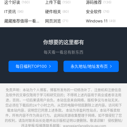
这个好诶
上传下载
源码推荐
(160)
(150)
(136)
IT资讯
硬件相关
安全软件
(96)
(80)
(76)
藏藏推荐值得一看
网页浏览
Windows 11
(73)
(71)
(49)
你想要的这里都有
每天看一看总有新东西
每日福利TOP100
永久地址/地址发布页


免责声明：本站为个人博客，博客所发布的一切修改补丁、注册机和注册信息
及软件的文章仅限用于学习和研究目的；不得将上述内容用于商业或者非法用
途，否则，一切后果请用户自负。本站信息来自网络，版权争议与本站无关，
您必须在下载后的24个小时之内，从您的电脑中彻底删除上述内容。访问和下
载本站内容，说明您已同意上述条款。 本站为非盈利性站点，本站不贩卖软
件，所有内容不作为商业行为。 此网站资源收集整理于网络，如不慎侵犯了您
的权利，请及时联系站长处理并出示版权证明以便删除。敬请谅解！ 侵权删帖/
违法举报/投稿等联系邮箱：wangqianfang@vip.qq.com