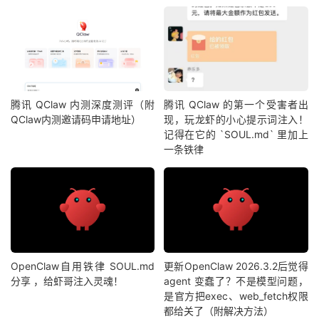
腾讯 QClaw 内测深度测评（附
腾讯 QClaw 的第一个受害者出
QClaw内测邀请码申请地址）
现，玩龙虾的小心提示词注入！
记得在它的 `SOUL.md` 里加上
一条铁律
OpenClaw自用铁律 SOUL.md
更新OpenClaw 2026.3.2后觉得
分享 ，给虾哥注入灵魂！
agent 变蠢了？不是模型问题，
是官方把exec、web_fetch权限
都给关了（附解决方法）