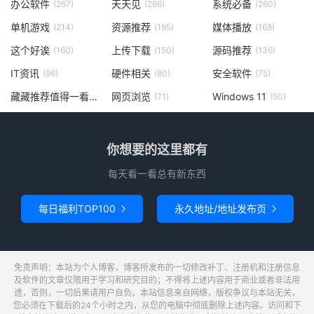
办公软件
天天见
系统必备
(267)
(266)
(260)
单机游戏
资源推荐
媒体播放
(214)
(195)
(168)
这个好诶
上传下载
源码推荐
(160)
(150)
(136)
IT资讯
硬件相关
安全软件
(96)
(80)
(75)
藏藏推荐值得一看
网页浏览
Windows 11
(73)
(71)
(50)
你想要的这里都有
每天看一看总有新东西
每日福利TOP100
永久地址/地址发布页


免责声明：本站为个人博客，博客所发布的一切修改补丁、注册机和注册信息
及软件的文章仅限用于学习和研究目的；不得将上述内容用于商业或者非法用
途，否则，一切后果请用户自负。本站信息来自网络，版权争议与本站无关，
您必须在下载后的24个小时之内，从您的电脑中彻底删除上述内容。访问和下