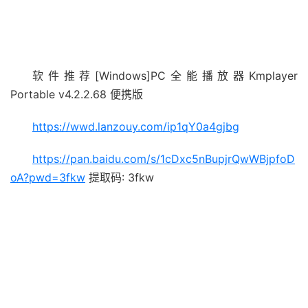
软件推荐[Windows]PC全能播放器Kmplayer
Portable v4.2.2.68 便携版
https://wwd.lanzouy.com/ip1qY0a4gjbg
https://pan.baidu.com/s/1cDxc5nBupjrQwWBjpfoD
oA?pwd=3fkw
提取码: 3fkw