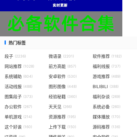
热门标签
段子
微语录
软件推荐
(2236)
(2201)
(1182)
网站推荐
前方高能
福利线报
(1028)
(857)
(737)
系统辅助
安卓软件
游戏推荐
(604)
(530)
(489)
活动线报
图形图像
BILIBILI
(488)
(448)
(388)
图集段子
经验秘籍
福利杂谈
(373)
(360)
(269)
办公软件
天天见
系统必备
(267)
(266)
(260)
单机游戏
资源推荐
媒体播放
(214)
(195)
(170)
这个好诶
上传下载
源码推荐
(160)
(150)
(136)
IT资讯
硬件相关
安全软件
(96)
(80)
(76)