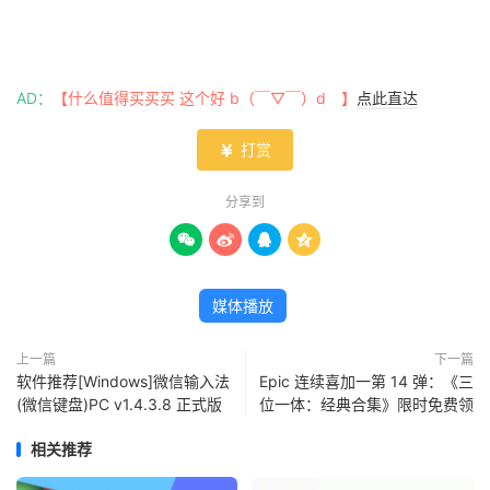
AD：
【什么值得买买买 这个好 b（￣▽￣）d 】
点此直达
打赏

分享到




媒体播放
上一篇
下一篇
软件推荐[Windows]微信输入法
Epic 连续喜加一第 14 弹：《三
(微信键盘)PC v1.4.3.8 正式版
位一体：经典合集》限时免费领
相关推荐