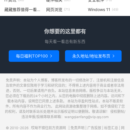
藏藏推荐值得一看
网页浏览
Windows 11
(73)
(71)
(49)
你想要的这里都有
每天看一看总有新东西
每日福利TOP100
永久地址/地址发布页


免责声明：本站为个人博客，博客所发布的一切修改补丁、注册机和注册信息
及软件的文章仅限用于学习和研究目的；不得将上述内容用于商业或者非法用
途，否则，一切后果请用户自负。本站信息来自网络，版权争议与本站无关，
您必须在下载后的24个小时之内，从您的电脑中彻底删除上述内容。访问和下
载本站内容，说明您已同意上述条款。 本站为非盈利性站点，本站不贩卖软
件，所有内容不作为商业行为。 此网站资源收集整理于网络，如不慎侵犯了您
的权利，请及时联系站长处理并出示版权证明以便删除。敬请谅解！ 侵权删帖/
违法举报/投稿等联系邮箱：wangqianfang@vip.qq.com
© 2010-2026
哎呦不错往前方资源网
|
免责声明
|
广告投放
|
标签汇总
|
网