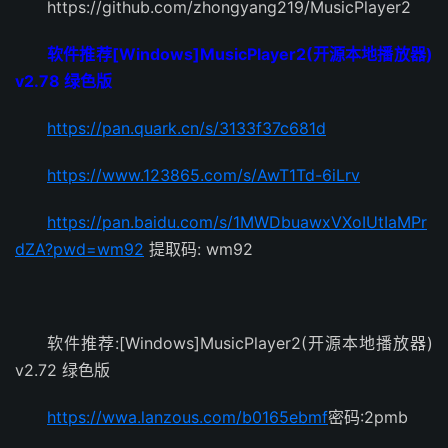
https://github.com/zhongyang219/MusicPlayer2
软件推荐[Windows]MusicPlayer2(开源本地播放器)
v2.78 绿色版
https://pan.quark.cn/s/3133f37c681d
https://www.123865.com/s/AwT1Td-6iLrv
https://pan.baidu.com/s/1MWDbuawxVXoIUtIaMPr
dZA?pwd=wm92
提取码: wm92
软件推荐:[Windows]MusicPlayer2(开源本地播放器)
v2.72 绿色版
https://wwa.lanzous.com/b0165ebmf
密码:2pmb