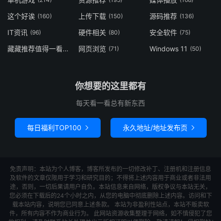
这个好诶
上传下载
源码推荐
(160)
(150)
(136)
IT资讯
硬件相关
安全软件
(96)
(80)
(75)
藏藏推荐值得一看
网页浏览
Windows 11
(73)
(71)
(50)
你想要的这里都有
每天看一看总有新东西
每日福利TOP100
永久地址/地址发布页


免责声明：本站为个人博客，博客所发布的一切修改补丁、注册机和注册信息
及软件的文章仅限用于学习和研究目的；不得将上述内容用于商业或者非法用
途，否则，一切后果请用户自负。本站信息来自网络，版权争议与本站无关，
您必须在下载后的24个小时之内，从您的电脑中彻底删除上述内容。访问和下
载本站内容，说明您已同意上述条款。 本站为非盈利性站点，本站不贩卖软
件，所有内容不作为商业行为。 此网站资源收集整理于网络，如不慎侵犯了您