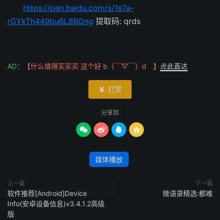
https://pan.baidu.com/s/1s7a-
rGYkTh449bu6L8BGng
提取码: qrds
AD：
【什么值得买买买 这个好 b（￣▽￣）d 】
点此直达
打赏

分享到




媒体播放
上一篇
下一篇
软件推荐[Android]Device
微语录精选:都难
Info(安卓设备信息)v3.4.1.2高级
版