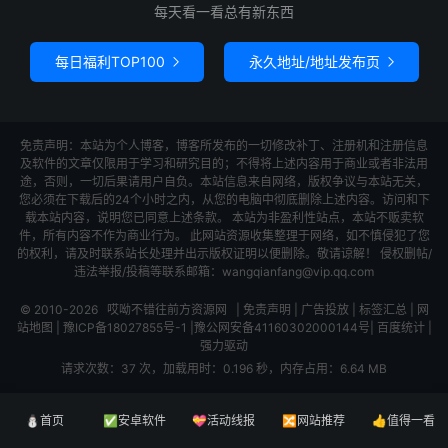
每天看一看总有新东西
每日福利TOP100
永久地址/地址发布页


免责声明：本站为个人博客，博客所发布的一切修改补丁、注册机和注册信息
及软件的文章仅限用于学习和研究目的；不得将上述内容用于商业或者非法用
途，否则，一切后果请用户自负。本站信息来自网络，版权争议与本站无关，
您必须在下载后的24个小时之内，从您的电脑中彻底删除上述内容。访问和下
载本站内容，说明您已同意上述条款。 本站为非盈利性站点，本站不贩卖软
件，所有内容不作为商业行为。 此网站资源收集整理于网络，如不慎侵犯了您
的权利，请及时联系站长处理并出示版权证明以便删除。敬请谅解！ 侵权删帖/
违法举报/投稿等联系邮箱：wangqianfang@vip.qq.com
© 2010-2026
哎呦不错往前方资源网
|
免责声明
|
广告投放
|
标签汇总
|
网
站地图
|
豫ICP备18027855号-1
|
豫公网安备41160302000144号
|
百度统计
|
强力驱动
请求次数：37 次，加载用时：0.196 秒，内存占用：6.64 MB
⛄首页
✅安卓软件
💝活动线报
🔀网站推荐
👍值得一看