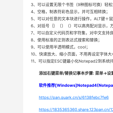
3、可以设置无限个书签（9种图标可换）轻松
4、空格，制表符彩色显示，并可互相转换；
5、可以对任意的文本块进行操作，ALT键＋
6、对括号｛｝〔〕（）可以高亮配对显示，方
7、可以自定义代码页和字符集，对中文支持
8、使用标准的正则表达式搜索和替换；
9、可以使用半透明模式，cool；
10、快速放大、缩小页面，不用再设定字体大
11、可以指定ESC键最小化Notepad2到系统托
添加右键菜单/替换记事本步骤: 菜单->设
软件推荐[Windows]Notepad4(Notep
https://pan.quark.cn/s/6138febc7fe6
https://1835365360.share.123pan.cn