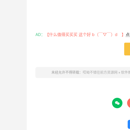
AD：
【什么值得买买买 这个好 b（￣▽￣）d 】
点
未经允许不得转载：
哎呦不错往前方资源网
»
软件推荐
