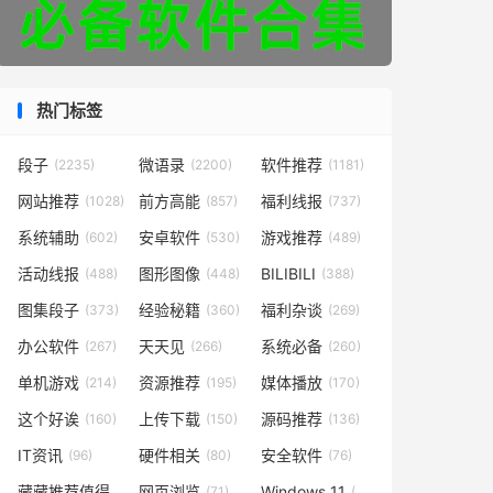
热门标签
段子
微语录
软件推荐
(2235)
(2200)
(1181)
网站推荐
前方高能
福利线报
(1028)
(857)
(737)
系统辅助
安卓软件
游戏推荐
(602)
(530)
(489)
活动线报
图形图像
BILIBILI
(488)
(448)
(388)
图集段子
经验秘籍
福利杂谈
(373)
(360)
(269)
办公软件
天天见
系统必备
(267)
(266)
(260)
单机游戏
资源推荐
媒体播放
(214)
(195)
(170)
这个好诶
上传下载
源码推荐
(160)
(150)
(136)
IT资讯
硬件相关
安全软件
(96)
(80)
(76)
藏藏推荐值得一看
网页浏览
Windows 11
(73)
(71)
(49)