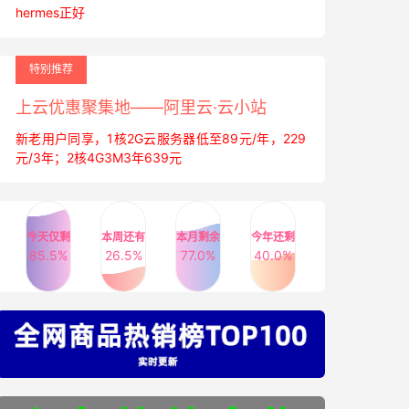
hermes正好
特别推荐
上云优惠聚集地——阿里云·云小站
新老用户同享，1核2G云服务器低至89元/年，229
元/3年；2核4G3M3年639元
今天仅剩
本周还有
本月剩余
今年还剩
85.5%
26.5%
77.0%
40.0%