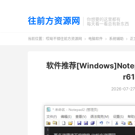
往前方资源网
你想要的这里都有
每天看一看总有新东西
当前位置：
哎呦不错往前方资源网
电脑软件
系统辅助
正



软件推荐[Windows]Note
r6
2026-07-27