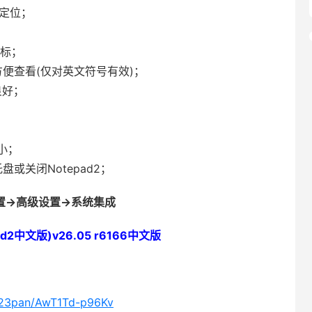
定位；
鼠标；
便查看(仅对英文符号有效)；
良好；
小；
盘或关闭Notepad2；
置->高级设置->系统集成
ad2中文版)v26.05 r6166中文版
/123pan/AwT1Td-p96Kv