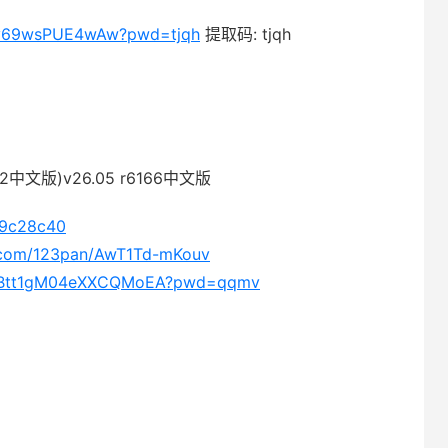
fNv69wsPUE4wAw?pwd=tjqh
提取码: tjqh
d2中文版)v26.05 r6166中文版
fa9c28c40
5.com/123pan/AwT1Td-mKouv
06PBtt1gM04eXXCQMoEA?pwd=qqmv