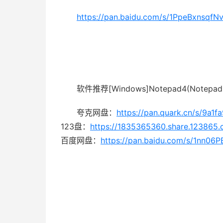
https://pan.baidu.com/s/1PpeBxnsq
软件推荐[Windows]Notepad4(Notepa
夸克网盘：
https://pan.quark.cn/s/9a1
123盘：
https://1835365360.share.12386
百度网盘：
https://pan.baidu.com/s/1nn