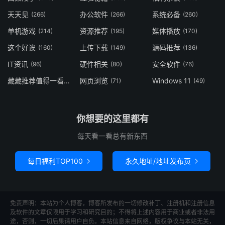
天天见
办公软件
系统必备
(266)
(266)
(260)
单机游戏
资源推荐
媒体播放
(214)
(195)
(170)
这个好诶
上传下载
源码推荐
(160)
(149)
(136)
IT资讯
硬件相关
安全软件
(96)
(80)
(76)
藏藏推荐值得一看
网页浏览
Windows 11
(73)
(71)
(49)
你想要的这里都有
每天看一看总有新东西
每日福利TOP100
永久地址/地址发布页


免责声明：本站为个人博客，博客所发布的一切修改补丁、注册机和注册信息
及软件的文章仅限用于学习和研究目的；不得将上述内容用于商业或者非法用
途，否则，一切后果请用户自负。本站信息来自网络，版权争议与本站无关，