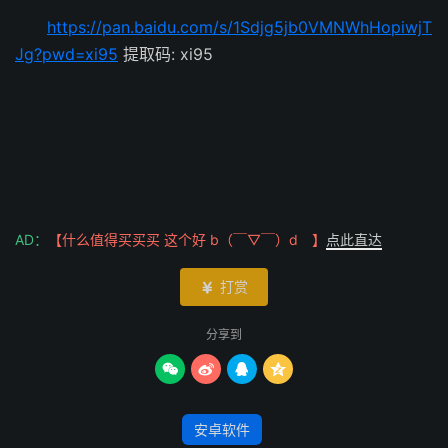
https://pan.baidu.com/s/1Sdjg5jb0VMNWhHopiwjT
Jg?pwd=xi95
提取码: xi95
AD：
【什么值得买买买 这个好 b（￣▽￣）d 】
点此直达
打赏

分享到




安卓软件