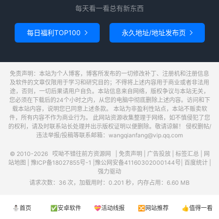
每天看一看总有新东西
每日福利TOP100
永久地址/地址发布页


免责声明：本站为个人博客，博客所发布的一切修改补丁、注册机和注册信息
及软件的文章仅限用于学习和研究目的；不得将上述内容用于商业或者非法用
途，否则，一切后果请用户自负。本站信息来自网络，版权争议与本站无关，
您必须在下载后的24个小时之内，从您的电脑中彻底删除上述内容。访问和下
载本站内容，说明您已同意上述条款。 本站为非盈利性站点，本站不贩卖软
件，所有内容不作为商业行为。 此网站资源收集整理于网络，如不慎侵犯了您
的权利，请及时联系站长处理并出示版权证明以便删除。敬请谅解！ 侵权删帖/
违法举报/投稿等联系邮箱：wangqianfang@vip.qq.com
© 2010-2026
哎呦不错往前方资源网
|
免责声明
|
广告投放
|
标签汇总
|
网
站地图
|
豫ICP备18027855号-1
|
豫公网安备41160302000144号
|
百度统计
|
强力驱动
请求次数：36 次，加载用时：0.201 秒，内存占用：6.60 MB
⛄首页
✅安卓软件
💝活动线报
🔀网站推荐
👍值得一看