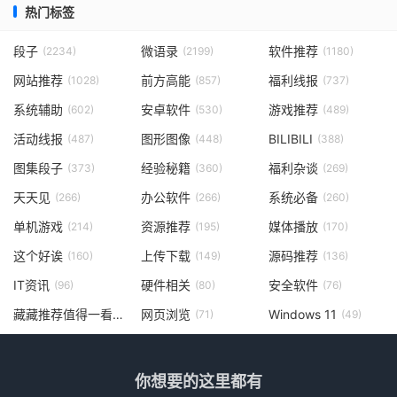
热门标签
段子
微语录
软件推荐
(2234)
(2199)
(1180)
网站推荐
前方高能
福利线报
(1028)
(857)
(737)
系统辅助
安卓软件
游戏推荐
(602)
(530)
(489)
活动线报
图形图像
BILIBILI
(487)
(448)
(388)
图集段子
经验秘籍
福利杂谈
(373)
(360)
(269)
天天见
办公软件
系统必备
(266)
(266)
(260)
单机游戏
资源推荐
媒体播放
(214)
(195)
(170)
这个好诶
上传下载
源码推荐
(160)
(149)
(136)
IT资讯
硬件相关
安全软件
(96)
(80)
(76)
藏藏推荐值得一看
网页浏览
Windows 11
(73)
(71)
(49)
你想要的这里都有