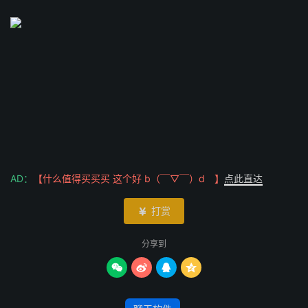
AD：
【什么值得买买买 这个好 b（￣▽￣）d 】
点此直达
打赏

分享到



