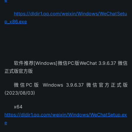
https://dldir1.qq.com/weixin/Windows/WeChatSetu
p_x86.exe
软件推荐[Windows]微信PC版WeChat 3.9.6.37 微信
正式版官方版
微信PC版 Windows 3.9.6.37 微信官方正式版
(2023/08/03)
x64
https://dldir1.qq.com/weixin/Windows/WeChatSetup.ex
e