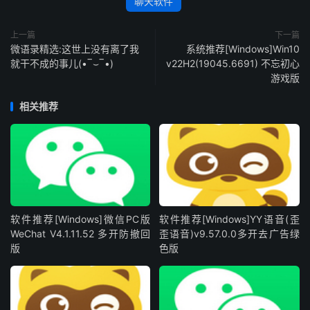
聊天软件
上一篇
下一篇
微语录精选:这世上没有离了我
系统推荐[Windows]Win10
就干不成的事儿(•‾⌣‾•)
v22H2(19045.6691) 不忘初心
游戏版
相关推荐
软件推荐[Windows]微信PC版
软件推荐[Windows]YY语音(歪
WeChat V4.1.11.52 多开防撤回
歪语音)v9.57.0.0多开去广告绿
版
色版