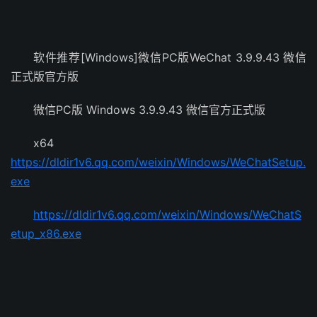
软件推荐[Windows]微信PC版WeChat 3.9.9.43 微信
正式版官方版
微信PC版 Windows 3.9.9.43 微信官方正式版
x64
https://dldir1v6.qq.com/weixin/Windows/WeChatSetup.
exe
https://dldir1v6.qq.com/weixin/Windows/WeChatS
etup_x86.exe