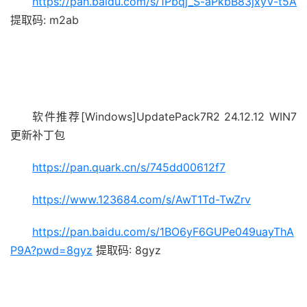
https://pan.baidu.com/s/1Pbqj_S-aPkbB83jxyV-t5A
提取码: m2ab
软件推荐[Windows]UpdatePack7R2 24.12.12 WIN7
更新补丁包
https://pan.quark.cn/s/745dd00612f7
https://www.123684.com/s/AwT1Td-TwZrv
https://pan.baidu.com/s/1BO6yF6GUPe049uayThA
P9A?pwd=8gyz
提取码: 8gyz