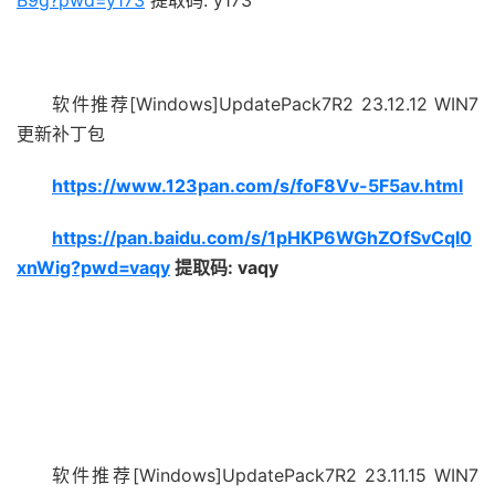
B9g?pwd=y173
提取码: y173
软件推荐[Windows]UpdatePack7R2 23.12.12 WIN7
更新补丁包
https://www.123pan.com/s/foF8Vv-5F5av.html
https://pan.baidu.com/s/1pHKP6WGhZOfSvCqI0
xnWig?pwd=vaqy
提取码: vaqy
软件推荐[Windows]UpdatePack7R2 23.11.15 WIN7