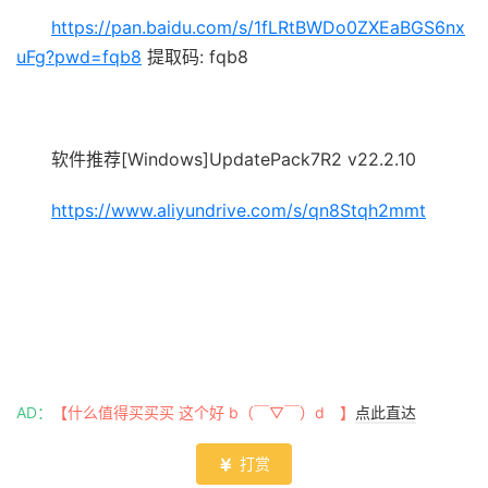
https://pan.baidu.com/s/1fLRtBWDo0ZXEaBGS6nx
uFg?pwd=fqb8
提取码: fqb8
软件推荐[Windows]UpdatePack7R2 v22.2.10
https://www.aliyundrive.com/s/qn8Stqh2mmt
AD：
【什么值得买买买 这个好 b（￣▽￣）d 】
点此直达
打赏
