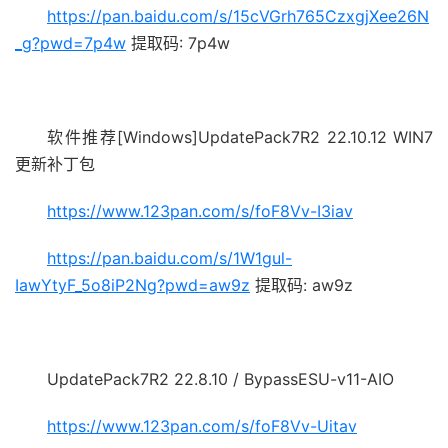
https://pan.baidu.com/s/15cVGrh765CzxgjXee26N
_g?pwd=7p4w
提取码: 7p4w
软件推荐[Windows]UpdatePack7R2 22.10.12 WIN7
更新补丁包
https://www.123pan.com/s/foF8Vv-I3iav
https://pan.baidu.com/s/1W1gul-
IawYtyF_5o8iP2Ng?pwd=aw9z
提取码: aw9z
UpdatePack7R2 22.8.10 / BypassESU-v11-AIO
https://www.123pan.com/s/foF8Vv-Uitav