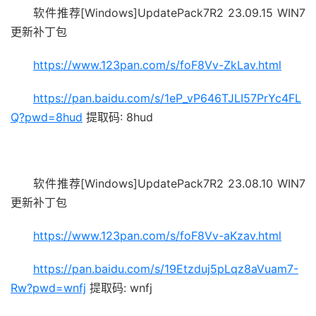
软件推荐[Windows]UpdatePack7R2 23.09.15 WIN7
更新补丁包
https://www.123pan.com/s/foF8Vv-ZkLav.html
https://pan.baidu.com/s/1eP_vP646TJLI57PrYc4FL
Q?pwd=8hud
提取码: 8hud
软件推荐[Windows]UpdatePack7R2 23.08.10 WIN7
更新补丁包
https://www.123pan.com/s/foF8Vv-aKzav.html
https://pan.baidu.com/s/19Etzduj5pLqz8aVuam7-
Rw?pwd=wnfj
提取码: wnfj