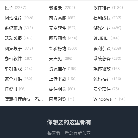
段子
微语录
软件推荐
(2237)
(2202)
(1180)
网站推荐
前方高能
福利线报
(1028)
(857)
(737)
系统辅助
安卓软件
游戏推荐
(603)
(527)
(489)
活动线报
图形图像
BILIBILI
(488)
(446)
(388)
图集段子
经验秘籍
福利杂谈
(373)
(360)
(269)
办公软件
天天见
系统必备
(267)
(266)
(260)
单机游戏
资源推荐
媒体播放
(214)
(195)
(168)
这个好诶
上传下载
源码推荐
(160)
(150)
(136)
IT资讯
硬件相关
安全软件
(96)
(80)
(75)
藏藏推荐值得一看
网页浏览
Windows 11
(73)
(71)
(50)
你想要的这里都有
每天看一看总有新东西