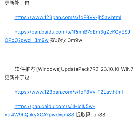
更新补丁包
https://www.123pan.com/s/foF8Vv-jh5av.html
https://pan.baidu.com/s/1RmhB7dEm3gZcKQyESJ
OPbQ?pwd=3m9w
提取码: 3m9w
软件推荐[Windows]UpdatePack7R2 23.10.10 WIN7
更新补丁包
https://www.123pan.com/s/foF8Vv-T2Lav.html
https://pan.baidu.com/s/1Hlclk5w-
xtr4W9hQnkyXOA?pwd=ph88
提取码: ph88