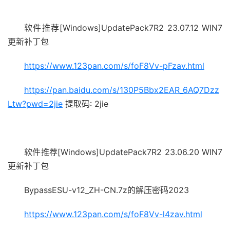
软件推荐[Windows]UpdatePack7R2 23.07.12 WIN7
更新补丁包
https://www.123pan.com/s/foF8Vv-pFzav.html
https://pan.baidu.com/s/130P5Bbx2EAR_6AQ7Dzz
Ltw?pwd=2jie
提取码: 2jie
软件推荐[Windows]UpdatePack7R2 23.06.20 WIN7
更新补丁包
BypassESU-v12_ZH-CN.7z的解压密码2023
https://www.123pan.com/s/foF8Vv-l4zav.html