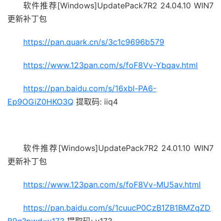
软件推荐[Windows]UpdatePack7R2 24.04.10 WIN7
更新补丁包
https://pan.quark.cn/s/3c1c9696b579
https://www.123pan.com/s/foF8Vv-Ybqav.html
https://pan.baidu.com/s/16xbl-PA6-
Ep9OGiZ0HKO3Q
提取码: iiq4
软件推荐[Windows]UpdatePack7R2 24.01.10 WIN7
更新补丁包
https://www.123pan.com/s/foF8Vv-MU5av.html
https://pan.baidu.com/s/1cuucP0CzB1ZB1BMZqZD