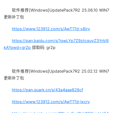
软件推荐[Windows]UpdatePack7R2 25.06.10 WIN7
更新补丁包
https://www.123912.com/s/AwT1Td-x8irv
https://pan.baidu.com/s/1gwLYp7Z9ztcquyZ3YnV6
kA?pwd=gr2p
提取码: gr2p
软件推荐[Windows]UpdatePack7R2 25.02.12 WIN7
更新补丁包
https://pan.quark.cn/s/43a4aae828cf
https://www.123912.com/s/AwT1Td-Ixcrv