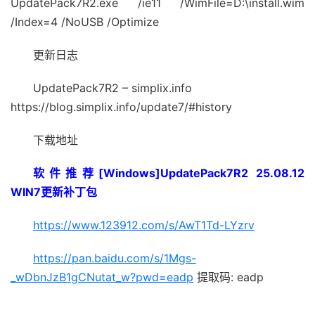
UpdatePack7R2.exe /ie11 /WimFile=D:\install.wim
/Index=4 /NoUSB /Optimize
更新日志
UpdatePack7R2 – simplix.info
https://blog.simplix.info/update7/#history
下载地址
软件推荐[Windows]UpdatePack7R2 25.08.12
WIN7更新补丁包
https://www.123912.com/s/AwT1Td-LYzrv
https://pan.baidu.com/s/1Mgs-
_wDbnJzB1gCNutat_w?pwd=eadp
提取码: eadp