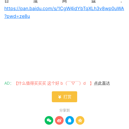
百度网盘：
https://pan.baidu.com/s/1CgW4idYbTqXLh3v8wp0uWA
?pwd=ze8u
AD：
【什么值得买买买 这个好 b（￣▽￣）d 】
点此直达
打赏

分享到



