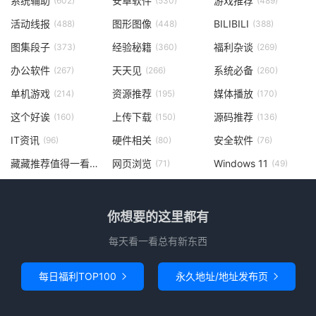
系统辅助
安卓软件
游戏推荐
(602)
(530)
(489)
活动线报
图形图像
BILIBILI
(488)
(448)
(388)
图集段子
经验秘籍
福利杂谈
(373)
(360)
(269)
办公软件
天天见
系统必备
(267)
(266)
(260)
单机游戏
资源推荐
媒体播放
(214)
(195)
(170)
这个好诶
上传下载
源码推荐
(160)
(150)
(136)
IT资讯
硬件相关
安全软件
(96)
(80)
(76)
藏藏推荐值得一看
网页浏览
Windows 11
(73)
(71)
(49)
你想要的这里都有
每天看一看总有新东西
每日福利TOP100
永久地址/地址发布页

