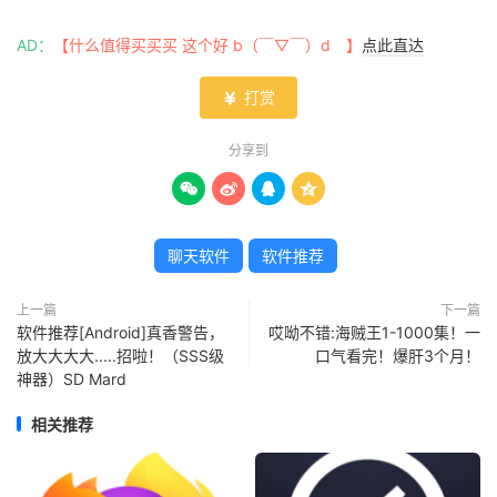
AD：
【什么值得买买买 这个好 b（￣▽￣）d 】
点此直达
打赏

分享到




聊天软件
软件推荐
上一篇
下一篇
软件推荐[Android]真香警告，
哎呦不错:海贼王1-1000集！一
放大大大大.....招啦！（SSS级
口气看完！爆肝3个月！
神器）SD Mard
相关推荐