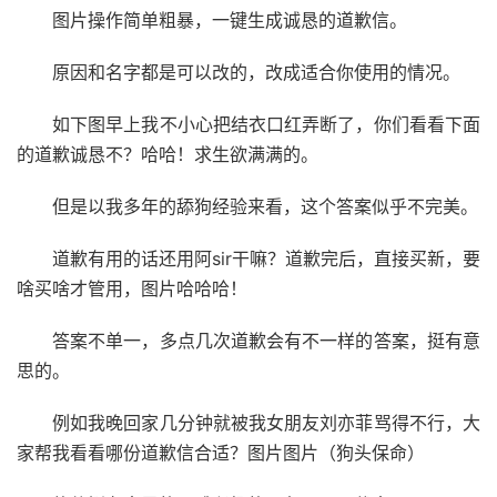
图片操作简单粗暴，一键生成诚恳的道歉信。
原因和名字都是可以改的，改成适合你使用的情况。
如下图早上我不小心把结衣口红弄断了，你们看看下面
的道歉诚恳不？哈哈！求生欲满满的。
但是以我多年的舔狗经验来看，这个答案似乎不完美。
道歉有用的话还用阿sir干嘛？道歉完后，直接买新，要
啥买啥才管用，图片哈哈哈！
答案不单一，多点几次道歉会有不一样的答案，挺有意
思的。
例如我晚回家几分钟就被我女朋友刘亦菲骂得不行，大
家帮我看看哪份道歉信合适？图片图片（狗头保命）