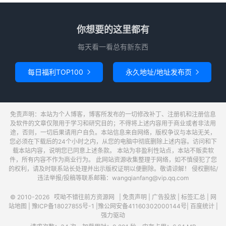
你想要的这里都有
每天看一看总有新东西
每日福利TOP100
永久地址/地址发布页


免责声明：本站为个人博客，博客所发布的一切修改补丁、注册机和注册信息
及软件的文章仅限用于学习和研究目的；不得将上述内容用于商业或者非法用
途，否则，一切后果请用户自负。本站信息来自网络，版权争议与本站无关，
您必须在下载后的24个小时之内，从您的电脑中彻底删除上述内容。访问和下
载本站内容，说明您已同意上述条款。 本站为非盈利性站点，本站不贩卖软
件，所有内容不作为商业行为。 此网站资源收集整理于网络，如不慎侵犯了您
的权利，请及时联系站长处理并出示版权证明以便删除。敬请谅解！ 侵权删帖/
违法举报/投稿等联系邮箱：wangqianfang@vip.qq.com
© 2010-2026
哎呦不错往前方资源网
|
免责声明
|
广告投放
|
标签汇总
|
网
站地图
|
豫ICP备18027855号-1
|
豫公网安备41160302000144号
|
百度统计
|
强力驱动