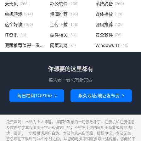
天天见
办公软件
系统必备
(266)
(266)
(260)
单机游戏
资源推荐
媒体播放
(214)
(195)
(170)
这个好诶
上传下载
源码推荐
(160)
(149)
(136)
IT资讯
硬件相关
安全软件
(96)
(80)
(76)
藏藏推荐值得一看
网页浏览
Windows 11
(73)
(71)
(49)
你想要的这里都有
每天看一看总有新东西
每日福利TOP100
永久地址/地址发布页


免责声明：本站为个人博客，博客所发布的一切修改补丁、注册机和注册信息
及软件的文章仅限用于学习和研究目的；不得将上述内容用于商业或者非法用
途，否则，一切后果请用户自负。本站信息来自网络，版权争议与本站无关，
您必须在下载后的24个小时之内，从您的电脑中彻底删除上述内容。访问和下