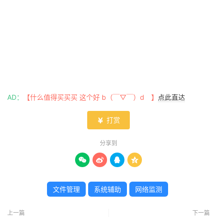
AD：
【什么值得买买买 这个好 b（￣▽￣）d 】
点此直达
打赏

分享到




文件管理
系统辅助
网络监测
上一篇
下一篇