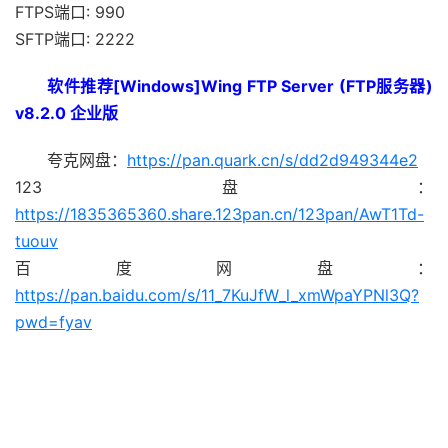
FTPS端口: 990
SFTP端口: 2222
软件推荐[Windows]Wing FTP Server (FTP服务器)
v8.2.0 企业版
夸克网盘：
https://pan.quark.cn/s/dd2d949344e2
123盘：
https://1835365360.share.123pan.cn/123pan/AwT1Td-
tuouv
百度网盘：
https://pan.baidu.com/s/11_7KuJfW_l_xmWpaYPNl3Q?
pwd=fyav