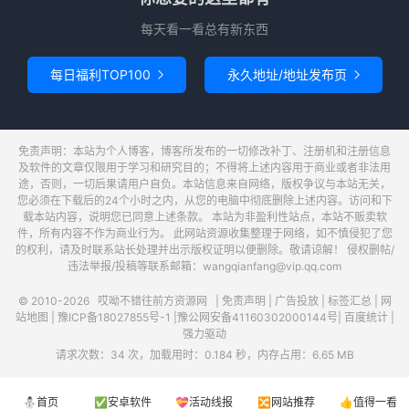
每天看一看总有新东西
每日福利TOP100
永久地址/地址发布页


免责声明：本站为个人博客，博客所发布的一切修改补丁、注册机和注册信息
及软件的文章仅限用于学习和研究目的；不得将上述内容用于商业或者非法用
途，否则，一切后果请用户自负。本站信息来自网络，版权争议与本站无关，
您必须在下载后的24个小时之内，从您的电脑中彻底删除上述内容。访问和下
载本站内容，说明您已同意上述条款。 本站为非盈利性站点，本站不贩卖软
件，所有内容不作为商业行为。 此网站资源收集整理于网络，如不慎侵犯了您
的权利，请及时联系站长处理并出示版权证明以便删除。敬请谅解！ 侵权删帖/
违法举报/投稿等联系邮箱：wangqianfang@vip.qq.com
© 2010-2026
哎呦不错往前方资源网
|
免责声明
|
广告投放
|
标签汇总
|
网
站地图
|
豫ICP备18027855号-1
|
豫公网安备41160302000144号
|
百度统计
|
强力驱动
请求次数：34 次，加载用时：0.184 秒，内存占用：6.65 MB
⛄首页
✅安卓软件
💝活动线报
🔀网站推荐
👍值得一看