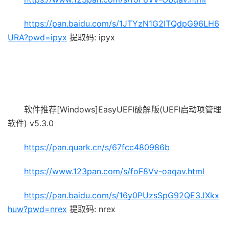
https://pan.baidu.com/s/1JTYzN1G2ITQdpG96LH6
URA?pwd=ipyx
提取码: ipyx
软件推荐[Windows]EasyUEFI破解版(UEFI启动项管理
软件) v5.3.0
https://pan.quark.cn/s/67fcc480986b
https://www.123pan.com/s/foF8Vv-oaqav.html
https://pan.baidu.com/s/16y0PUzsSpG92QE3JXkx
huw?pwd=nrex
提取码: nrex