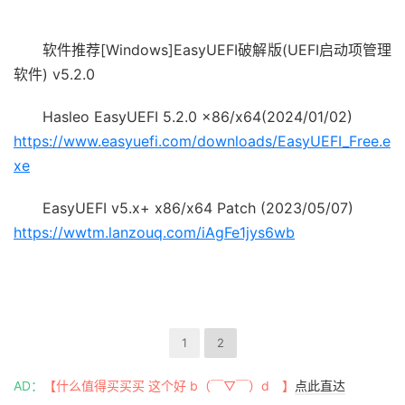
软件推荐[Windows]EasyUEFI破解版(UEFI启动项管理
软件) v5.2.0
Hasleo EasyUEFI 5.2.0 x86/x64(2024/01/02)
https://www.easyuefi.com/downloads/EasyUEFI_Free.e
xe
EasyUEFI v5.x+ x86/x64 Patch (2023/05/07)
https://wwtm.lanzouq.com/iAgFe1jys6wb
1
2
AD：
【什么值得买买买 这个好 b（￣▽￣）d 】
点此直达