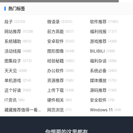
热门标签
段子
微语录
软件推荐
(2235)
(2200)
(1180)
网站推荐
前方高能
福利线报
(1028)
(857)
(737)
系统辅助
安卓软件
游戏推荐
(602)
(530)
(489)
活动线报
图形图像
BILIBILI
(488)
(448)
(388)
图集段子
经验秘籍
福利杂谈
(373)
(360)
(269)
天天见
办公软件
系统必备
(266)
(266)
(260)
单机游戏
资源推荐
媒体播放
(214)
(195)
(170)
这个好诶
上传下载
源码推荐
(160)
(149)
(136)
IT资讯
硬件相关
安全软件
(96)
(80)
(76)
藏藏推荐值得一看
网页浏览
Windows 11
(73)
(71)
(49)
你想要的这里都有