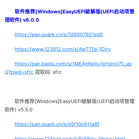
软件推荐[Windows]EasyUEFI破解版(UEFI启动项管
理软件) v6.0.0
https://pan.quark.cn/s/7d0007921ed0
https://www.123912.com/s/AwT1Td-1Dirv
https://pan.baidu.com/s/1MEAnNpliv1pYdnol71_up
Q?pwd=sfrc
提取码: sfrc
软件推荐[Windows]EasyUEFI破解版(UEFI启动项管理
软件) v5.5.0
https://pan.quark.cn/s/d5f10c611a6f
https://www.123pan.com/s/foF8Vv-Obqav.html