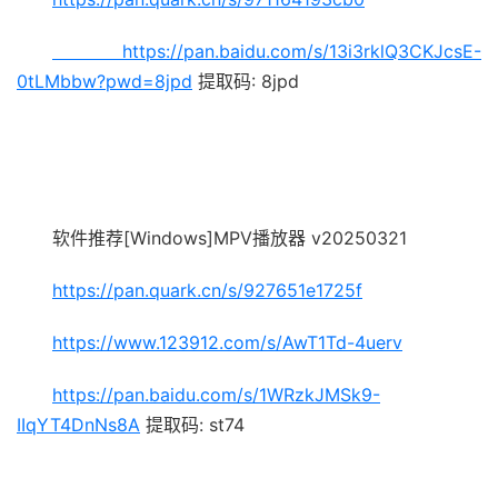
https://pan.baidu.com/s/13i3rklQ3CKJcsE-
0tLMbbw?pwd=8jpd
提取码: 8jpd
软件推荐[Windows]MPV播放器 v20250321
https://pan.quark.cn/s/927651e1725f
https://www.123912.com/s/AwT1Td-4uerv
https://pan.baidu.com/s/1WRzkJMSk9-
IIqYT4DnNs8A
提取码: st74