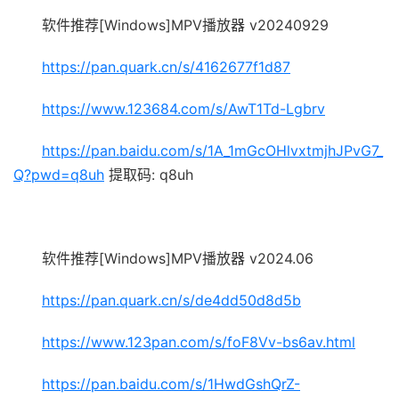
软件推荐[Windows]MPV播放器 v20240929
https://pan.quark.cn/s/4162677f1d87
https://www.123684.com/s/AwT1Td-Lgbrv
https://pan.baidu.com/s/1A_1mGcOHlvxtmjhJPvG7_
Q?pwd=q8uh
提取码: q8uh
软件推荐[Windows]MPV播放器 v2024.06
https://pan.quark.cn/s/de4dd50d8d5b
https://www.123pan.com/s/foF8Vv-bs6av.html
https://pan.baidu.com/s/1HwdGshQrZ-