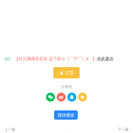
AD：
【什么值得买买买 这个好 b（￣▽￣）d 】
点此直达
打赏

分享到




媒体播放
上一篇
下一篇