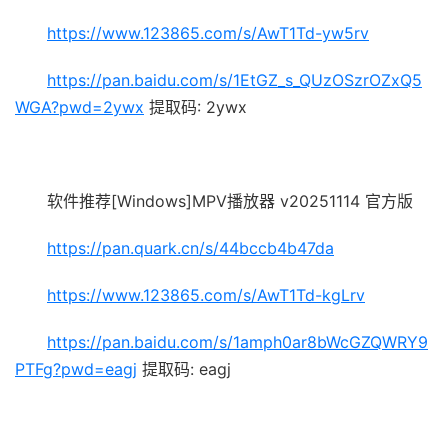
https://www.123865.com/s/AwT1Td-yw5rv
https://pan.baidu.com/s/1EtGZ_s_QUzOSzrOZxQ5
WGA?pwd=2ywx
提取码: 2ywx
软件推荐[Windows]MPV播放器 v20251114 官方版
https://pan.quark.cn/s/44bccb4b47da
https://www.123865.com/s/AwT1Td-kgLrv
https://pan.baidu.com/s/1amph0ar8bWcGZQWRY9
PTFg?pwd=eagj
提取码: eagj