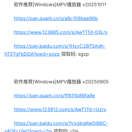
软件推荐[Windows]MPV播放器 v20251011
https://pan.quark.cn/s/a9c156bee96b
https://www.123865.com/s/AwT1Td-03Lrv
https://pan.baidu.com/s/1HzyC2B7SAdh-
hTSTgFbDDA?pwd=sgzp
提取码: sgzp
软件推荐[Windows]MPV播放器 v20250905
https://pan.quark.cn/s/ff931b88fa9e
https://www.123912.com/s/AwT1Td-rUzrv
https://pan.baidu.com/s/1VxgbgKwGI96C-
sAQErJ7eQ?pwd=j2in
提取码: j2in