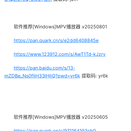
软件推荐[Windows]MPV播放器 v20250801
https://pan.quark.cn/s/e2dd6408845e
https://www.123912.com/s/AwT1Td-kJzrv
https://pan.baidu.com/s/13-
mZDBe_Ns0fIjH33lHljQ?pwd=yr6k
提取码: yr6k
软件推荐[Windows]MPV播放器 v20250605
https://pan.quark.cn/s/971164193cb0