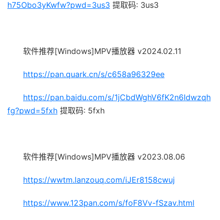
h75Obo3yKwfw?pwd=3us3
提取码: 3us3
软件推荐[Windows]MPV播放器 v2024.02.11
https://pan.quark.cn/s/c658a96329ee
https://pan.baidu.com/s/1jCbdWghV6fK2n6Idwzqh
fg?pwd=5fxh
提取码: 5fxh
软件推荐[Windows]MPV播放器 v2023.08.06
https://wwtm.lanzouq.com/iJEr8158cwuj
https://www.123pan.com/s/foF8Vv-fSzav.html