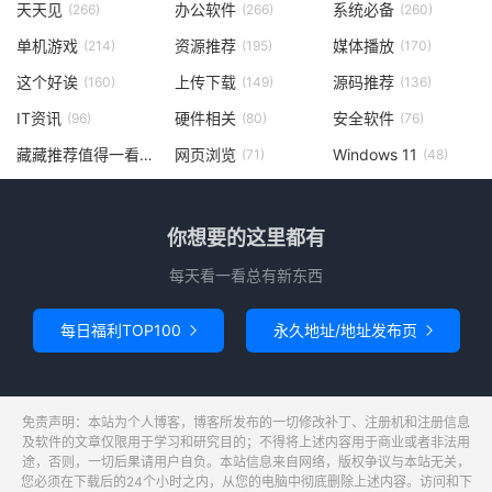
天天见
办公软件
系统必备
(266)
(266)
(260)
单机游戏
资源推荐
媒体播放
(214)
(195)
(170)
这个好诶
上传下载
源码推荐
(160)
(149)
(136)
IT资讯
硬件相关
安全软件
(96)
(80)
(76)
藏藏推荐值得一看
网页浏览
Windows 11
(73)
(71)
(48)
你想要的这里都有
每天看一看总有新东西
每日福利TOP100
永久地址/地址发布页


免责声明：本站为个人博客，博客所发布的一切修改补丁、注册机和注册信息
及软件的文章仅限用于学习和研究目的；不得将上述内容用于商业或者非法用
途，否则，一切后果请用户自负。本站信息来自网络，版权争议与本站无关，
您必须在下载后的24个小时之内，从您的电脑中彻底删除上述内容。访问和下