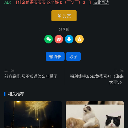
AD：
【什么值得买买买 这个好 b（￣▽￣）d 】
点此直达
打赏

分享到




微语录
段子
上一篇
下一篇
前方高能:︎都不知道怎么吐槽了
福利线报:Epic免费喜+1《海岛
大亨5》
相关推荐