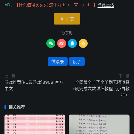
AD：
【什么值得买买买 这个好 b（￣▽￣）d 】
点此直达
打赏

分享到




微语录
段子
上一篇
下一篇
游戏推荐[PC端游戏]890B|官方
全网最全羊了个羊刷无限道具
中文
+刷完成次数详细教程（小白教
程）
相关推荐