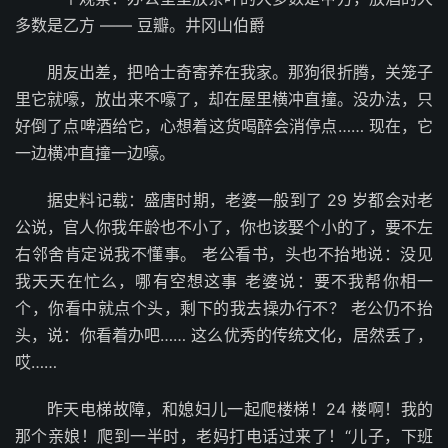
多数是乙方 —— 豆瓣。井冈山伯爵
朋友出差，把哈士奇寄养在我家。那狗很折腾，关笼子
里它就嚎，放出来不嚎了，却在屋里横冲直撞。没办法，只
好倒了点啤酒给它，心想着这货喝醉会消停点…… 现在，它
一边横冲直撞一边嚎。
据史料记载：盛唐时期，老婆一般到了 29 岁都会对老
公说，官人你我年龄也不小了，你也该娶个小的了，要不左
右邻舍肯定说我不懂事。 老公看书，头也不抬地说：没见
我天天在忙么，哪有空想这事 老婆说：要不我帮你相一
个，你看中就点个头，剩下的我去操办行不？ 老公仍不抬
头，说：你看着办吧…… 这么优秀的传统文化，居然丢了，
哎……
昨天电梯故障，和媳妇儿一起爬楼梯！24 楼啊！我的
那个亲娘！爬到一半时，老妈打电话过来了！“儿子，下班