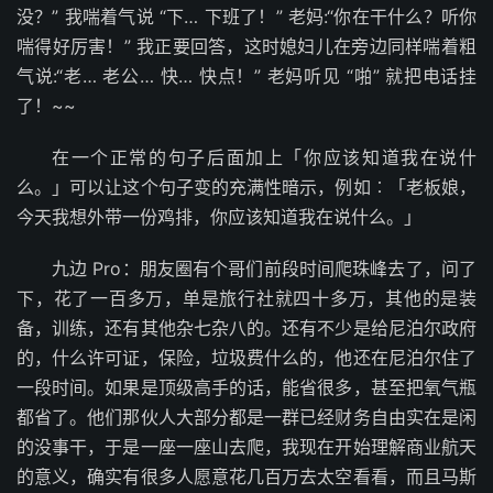
没？” 我喘着气说 “下… 下班了！” 老妈:“你在干什么？听你
喘得好厉害！” 我正要回答，这时媳妇儿在旁边同样喘着粗
气说:“老… 老公… 快… 快点！” 老妈听见 “啪” 就把电话挂
了！~~
在一个正常的句子后面加上「你应该知道我在说什
么。」可以让这个句子变的充满性暗示，例如︰「老板娘，
今天我想外带一份鸡排，你应该知道我在说什么。」
九边 Pro：朋友圈有个哥们前段时间爬珠峰去了，问了
下，花了一百多万，单是旅行社就四十多万，其他的是装
备，训练，还有其他杂七杂八的。还有不少是给尼泊尔政府
的，什么许可证，保险，垃圾费什么的，他还在尼泊尔住了
一段时间。如果是顶级高手的话，能省很多，甚至把氧气瓶
都省了。他们那伙人大部分都是一群已经财务自由实在是闲
的没事干，于是一座一座山去爬，我现在开始理解商业航天
的意义，确实有很多人愿意花几百万去太空看看，而且马斯