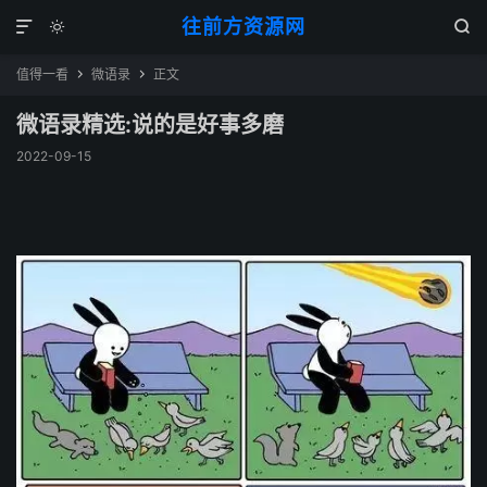
往前方资源网



值得一看
微语录
正文


微语录精选:说的是好事多磨
2022-09-15