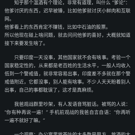
知乎那个温酒有个理论，非常有道理，叫什么 “爹论”：
他爹讨厌的东西，迟早被锤，比如他爹就讨厌小鲜肉和互联
网。
他爹看上的东西肯定不赚钱，比如中石油的股票。
所以他现在碰上啥问题，就去问问他爹的喜好，大概就知道
接下来要发生啥了。
只要印度一天没事，其他国家就不会有啥事。考验一个
国家稳定性的，从来都是老百姓的生活水平，一般人均收入
低到一个警戒值，就非常容易出事，印度差不多就在那个警
戒值附近，它都没事，别人能有啥事。不少人天天盼着别人
出事，自己的事都耽误了，这才是真麻烦。
我爸观战群里吵架，有人发语音骂脏话。被骂的人说：
“你有种再说一遍！” 手机前观战的我爸自言自语：“你再听
一遍不就好了嘛。”
一个观察：办公室里放茶叶的大多数是甲方，放酒的大