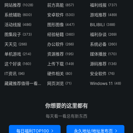
网站推荐
前方高能
福利线报
(1028)
(857)
(737)
系统辅助
安卓软件
游戏推荐
(600)
(530)
(489)
活动线报
图形图像
BILIBILI
(486)
(447)
(388)
图集段子
经验秘籍
福利杂谈
(373)
(360)
(269)
天天见
办公软件
系统必备
(266)
(266)
(260)
单机游戏
资源推荐
媒体播放
(214)
(195)
(170)
这个好诶
上传下载
源码推荐
(160)
(149)
(136)
IT资讯
硬件相关
安全软件
(96)
(80)
(76)
藏藏推荐值得一看
网页浏览
Windows 11
(73)
(71)
(48)
你想要的这里都有
每天看一看总有新东西
每日福利TOP100
永久地址/地址发布页

