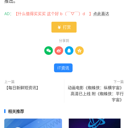
推出。
AD：
【什么值得买买买 这个好 b（￣▽￣）d 】
点此直达
打赏

分享到




IT资讯
上一篇
下一篇
【每日新鲜短资讯】
动画电影《蜘蛛侠：纵横宇宙》
高清已上线 附《蜘蛛侠：平行
宇宙》
相关推荐