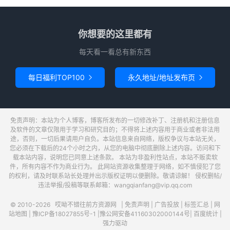
你想要的这里都有
每天看一看总有新东西
每日福利TOP100
永久地址/地址发布页


免责声明：本站为个人博客，博客所发布的一切修改补丁、注册机和注册信息
及软件的文章仅限用于学习和研究目的；不得将上述内容用于商业或者非法用
途，否则，一切后果请用户自负。本站信息来自网络，版权争议与本站无关，
您必须在下载后的24个小时之内，从您的电脑中彻底删除上述内容。访问和下
载本站内容，说明您已同意上述条款。 本站为非盈利性站点，本站不贩卖软
件，所有内容不作为商业行为。 此网站资源收集整理于网络，如不慎侵犯了您
的权利，请及时联系站长处理并出示版权证明以便删除。敬请谅解！ 侵权删帖/
违法举报/投稿等联系邮箱：wangqianfang@vip.qq.com
© 2010-2026
哎呦不错往前方资源网
|
免责声明
|
广告投放
|
标签汇总
|
网
站地图
|
豫ICP备18027855号-1
|
豫公网安备41160302000144号
|
百度统计
|
强力驱动