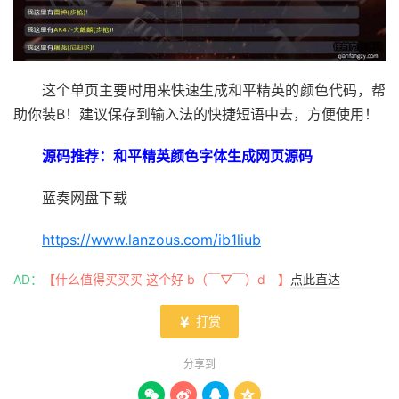
这个单页主要时用来快速生成和平精英的颜色代码，帮
助你装B！建议保存到输入法的快捷短语中去，方便使用！
源码推荐：和平精英颜色字体生成网页源码
蓝奏网盘下载
https://www.lanzous.com/ib1liub
AD：
【什么值得买买买 这个好 b（￣▽￣）d 】
点此直达
打赏

分享到



