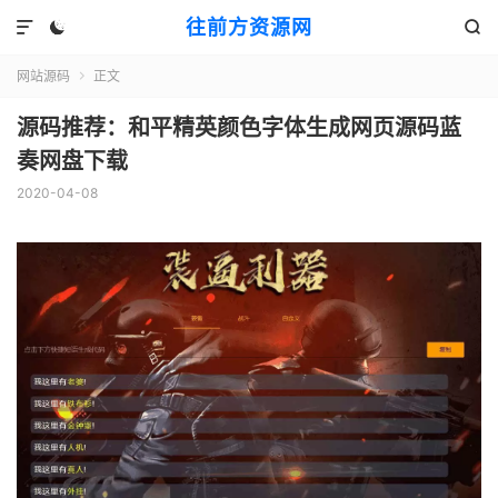
往前方资源网



网站源码
正文

源码推荐：和平精英颜色字体生成网页源码蓝
奏网盘下载
2020-04-08