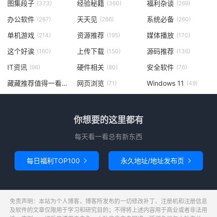
图集段子
经验秘籍
福利杂谈
(373)
(360)
(269)
办公软件
天天见
系统必备
(267)
(266)
(260)
单机游戏
资源推荐
媒体播放
(214)
(195)
(170)
这个好诶
上传下载
源码推荐
(160)
(150)
(136)
IT资讯
硬件相关
安全软件
(96)
(80)
(76)
藏藏推荐值得一看
网页浏览
Windows 11
(73)
(71)
(49)
你想要的这里都有
每天看一看总有新东西
每日福利TOP100
永久地址/地址发布页


免责声明：本站为个人博客，博客所发布的一切修改补丁、注册机和注册信息
及软件的文章仅限用于学习和研究目的；不得将上述内容用于商业或者非法用