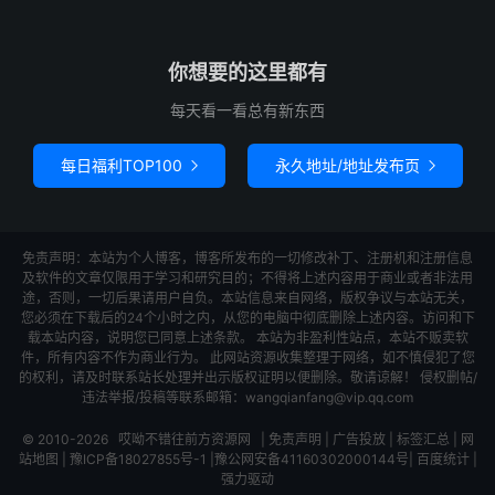
你想要的这里都有
每天看一看总有新东西
每日福利TOP100
永久地址/地址发布页


免责声明：本站为个人博客，博客所发布的一切修改补丁、注册机和注册信息
及软件的文章仅限用于学习和研究目的；不得将上述内容用于商业或者非法用
途，否则，一切后果请用户自负。本站信息来自网络，版权争议与本站无关，
您必须在下载后的24个小时之内，从您的电脑中彻底删除上述内容。访问和下
载本站内容，说明您已同意上述条款。 本站为非盈利性站点，本站不贩卖软
件，所有内容不作为商业行为。 此网站资源收集整理于网络，如不慎侵犯了您
的权利，请及时联系站长处理并出示版权证明以便删除。敬请谅解！ 侵权删帖/
违法举报/投稿等联系邮箱：wangqianfang@vip.qq.com
© 2010-2026
哎呦不错往前方资源网
|
免责声明
|
广告投放
|
标签汇总
|
网
站地图
|
豫ICP备18027855号-1
|
豫公网安备41160302000144号
|
百度统计
|
强力驱动