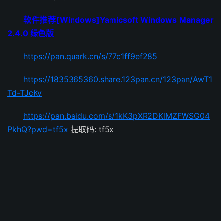
软件推荐[Windows]Yamicsoft Windows Manager
2.4.0 绿色版
https://pan.quark.cn/s/77c1ff9ef285
https://1835365360.share.123pan.cn/123pan/AwT1
Td-TJcKv
https://pan.baidu.com/s/1kK3pXR2DKlMZFWSG04
PkhQ?pwd=tf5x
提取码: tf5x