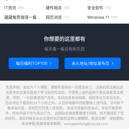
IT资讯
硬件相关
安全软件
(96)
(80)
(76)
藏藏推荐值得一看
网页浏览
Windows 11
(73)
(71)
(49)
你想要的这里都有
每天看一看总有新东西
每日福利TOP100
永久地址/地址发布页


免责声明：本站为个人博客，博客所发布的一切修改补丁、注册机和注册信息
及软件的文章仅限用于学习和研究目的；不得将上述内容用于商业或者非法用
途，否则，一切后果请用户自负。本站信息来自网络，版权争议与本站无关，
您必须在下载后的24个小时之内，从您的电脑中彻底删除上述内容。访问和下
载本站内容，说明您已同意上述条款。 本站为非盈利性站点，本站不贩卖软
件，所有内容不作为商业行为。 此网站资源收集整理于网络，如不慎侵犯了您
的权利，请及时联系站长处理并出示版权证明以便删除。敬请谅解！ 侵权删帖/
违法举报/投稿等联系邮箱：wangqianfang@vip.qq.com