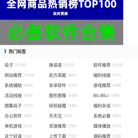
热门标签
段子
微语录
软件推荐
(2236)
(2201)
(1182)
网站推荐
前方高能
福利线报
(1028)
(857)
(737)
系统辅助
安卓软件
游戏推荐
(604)
(530)
(489)
活动线报
图形图像
BILIBILI
(488)
(448)
(388)
图集段子
经验秘籍
福利杂谈
(373)
(360)
(269)
办公软件
天天见
系统必备
(267)
(266)
(260)
单机游戏
资源推荐
媒体播放
(214)
(195)
(170)
这个好诶
上传下载
源码推荐
(160)
(150)
(136)