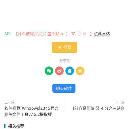
AD：
【什么值得买买买 这个好 b（￣▽￣）d 】
点此直达
打赏

分享到




聊天软件
上一篇
下一篇
软件推荐[Windows]2345强力
[前方高能]9 又 4 分之三站台
删除文件工具v7.5.2提取版
相关推荐